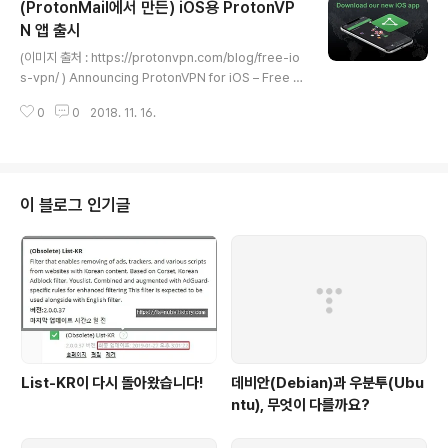
(ProtonMail에서 만든) iOS용 ProtonVP
경이 제각각 다르기 때문이죠. 예를 들어, 어떤 사용자에게
는 A라는 프로그램은 VPN을 꼭 통과해야 하지만, B는 해
N 앱 출시
글 내용
도 되고 안 해도 되고, C는 VPN을 통과해서는 안 되는 프
(이미지 출처 : https://protonvpn.com/blog/free-io
로그램이라는 상황이 있을 수 있습니다. 기존에는 VPN을
s-vpn/ ) Announcing ProtonVPN for iOS – Free a
켜면 C라는 프로그램을 쓸 수가 없었죠. 그러한 문제가 이
nd unlimited VPN for iOS 2018년 11월 13일, 맥OS
번에 1.7 버전으로 업데이트되어 분할 터널을 지원하..
0
0
2018. 11. 16.
용 앱에 이어 드디어 ProtonVPN의 iOS용 앱이 출시되었
다는 소식입니다.지난 2018년 10월 10일에 시작된 베타
테스트 후 약 한달 만에 정식 버전이 출시되었습니다. 다음
의 링크를 통하여 받을 수 있으며, iOS 10.0 이상의 버전
을 요구합니다.아울러 아이폰, 아이패드 및 아이팟 터치에
이 블로그 인기글
서 호환됩니다. * 다운로드 : https://itunes.apple.co
m/us/app/protonvpn-fast-secure-vpn/id14370
05085 iOS용 Prot..
List-KR이 다시 돌아왔습니다!
데비안(Debian)과 우분투(Ubu
ntu), 무엇이 다를까요?