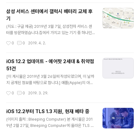
V를 지원하며, 오류 수정 및 기타 기능 향상을 포함합니다.
AirPlay 2 - iPhone 또는 iPad에 있는 비디오, 사진, 음
삼성 서비스 센터에서 갤럭시 배터리 교체 후
악 등을 AirPlay 2를 이용하여 이 기능이 지원되는 스마트
기
TV에서 직접 재생할 수 있음 - 시간 및 위치를 기반으로 사
글 내용
용자가 마지막으로 사용한 스크린에서 선택된 TV 프로그
(지도 : 구글 제공) 2019년 3월 7일, 삼성전자 서비스 센
램 또는 영화를 한 번의 탭으로 자동 재생함 - TV 프로그램
터를 방문하였습니다.집에서 가지고 있는 기기 중 하나인
또는 영화에 대한 Siri 제안에 AirPlay 옵션이 포함됨 - 지
SM-J727S (갤럭시 와이드2)의기기 점검과 함께 배터리
작성시간
0
0
2019. 4. 2.
능형 제안을 기기상에서..
교체를 위해서입니다. 해당 스마트폰의 보증 기간이 이번
3월에 끝나기 때문에,무상 A/S를 마지막으로 받고자 시간
을 내서 방문하였습니다. 비교적 한산한 시간대에 갔기 때
iOS 12.2 업데이트 - 에어팟 2세대 & 취약점
문에, 예약은 필요 없었습니다.현장 접수 후 바로 A/S가 가
51건
능했었죠. 바쁜 시간대라면 예약은 필수겠네요. 갤럭시 와
글 내용
이드2의 기기 점검부터 시작하여,사용하고 있던 정품 케이
[이 게시물은 2019년 3월 26일에 작성되었으며, 이 날까
블의 전류 및 전압 테스트까지 했습니다.기기는 아무런 이
지 공개된 정보를 바탕으로 합니다.] 애플(Apple)의 아이
상이 없었고, 케이블 역시 이상이 없었습니다.정품 어댑터
폰 5s와 그 이후에 나온 아이폰, 아이패드 에어와 그 이후
작성시간
0
0
2019. 3. 29.
에서는 문제가 발생하는 경우가 거의 없다고 하시더군요.
에 나온 아이패드, 아이팟 터치 6세대의 최신 업데이트인 i
삼성전자 휴대폰 서비스를 ..
OS 12.2 업데이트가 발표되었습니다. iOS 12.2 업데이
트는 4개의 새로운 애니모티콘을 포함합니다. 또한, 오류
iOS 12.2부터 TLS 1.3 지원, 현재 베타 중
수정 및 기능 향상을 포함합니다.특히, 곧 출시되는 에어팟
글 내용
(이미지 출처 : Bleeping Computer) 본 게시물은 201
2세대가 iOS 12.2부터 지원되므로, 에어팟 2세대를 사용
9년 2월 27일, Bleeping Computer에 올라온 TLS 1.
하기 위해서는 꼭 해야 합니다.세부적인 사항은 다음과 같
3 Support Coming to iOS 12.2, Enabled System-
습니다. 애니모티콘 - iPhone X 및 이후 버전의 기기, iPa
Wide in Beta Releases를 해석한 글입니다. ※ 원문 글
d Pro 12.9형(3세대) 및 iPad Pro 11형에서 사용할 수