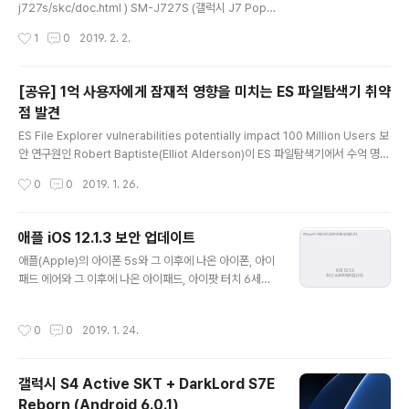
휴대폰도 기존의 1년에서 2년으로 연장합니다. 2. 기존에
j727s/skc/doc.html ) SM-J727S (갤럭시 J7 Pop),
정해져 있지 않았던 태블릿의 품질보증기간을 1년으로 정
한국 정식 발매명 '갤럭시 와이드2'인 삼성 스마트폰의 업
작성시간
1
0
2019. 2. 2.
합니다.아울러 역시 기존에 정해져 있지 않았던 태블릿의
데이트가 2019년 1월 30일에 배포되었습니다. '단말 보
부품보유기간을 4년으로 정합니다. 3. ..
안 관련 안정화 코드 적용', 즉 보안 패치입니다. 안드로이
드 보안 패치 수준은 2019년 1월 1일입니다. 안드로이드
[공유] 1억 사용자에게 잠재적 영향을 미치는 ES 파일탐색기 취약
오레오 8.1.0이며, 빌드는 BSA2입니다.
점 발견
글 내용
ES File Explorer vulnerabilities potentially impact 100 Million Users 보
안 연구원인 Robert Baptiste(Elliot Alderson)이 ES 파일탐색기에서 수억 명
이상의 사용자에 영향을 미칠 수 있는 취약점 (CVE-2019-6447)을 발견했습니다.
작성시간
0
0
2019. 1. 26.
ES 파일탐색기는 1억 회 이상 다운로드 되었으며, 사용자가 5억명 이상인 안드로이
드 파일 관리 프로그램입니다. Baptiste는 이 프로그램이 open Port 59777에서
수신 대기하는 로컬 HTTP 서버를 사용하는 것을 발견했습니다. 또한 그는 앱이 종
애플 iOS 12.1.3 보안 업데이트
료된 상태일 때도, 사용자가 ES 파일탐색기의 백그라운드 서비스를 종료시킬 때까지
글 내용
애플(Apple)의 아이폰 5s와 그 이후에 나온 아이폰, 아이
서버는 계속 실행되고 있다는 것을 발견했습니다. 공격..
패드 에어와 그 이후에 나온 아이패드, 아이팟 터치 6세대,
그리고 홈팟(HomePod)의 최신 업데이트인 iOS 12.1.3
보안 업데이트가 발표되었습니다. 이번 업데이트에는 아이
작성시간
0
0
2019. 1. 24.
폰과 아이패드의 오류 수정이 포함되어 있으며, 홈팟의 오
류 수정도 포함됩니다.세부적인 사항은 다음과 같습니다. -
메시지에 포함된 사진의 세부사항 보기에 스크롤 동작에
갤럭시 S4 Active SKT + DarkLord S7E
지장을 주는 문제를 수정함 - 공유 시트에서 보낸 사진에
Reborn (Android 6.0.1)
줄무늬가 생기는 오류를 수정함 - 아이패드 프로(2018)에