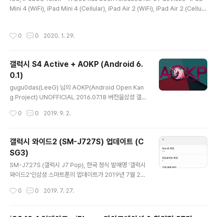
Mini 4 (WiFi), iPad Mini 4 (Cellular), iPad Air 2 (WiFi), iPad Air 2 (Cellula
r), iPad 5 (WiFi), iPad 5 (Cellular), iPad Pro 9.7-inch (WiFi), iPad Pro 9.7
-inch (Cellular), iPad Pro 12.9-inch (WiFi), iPad Pro 12.9-inch (Cellular),
작성시간
0
0
2020. 1. 29.
iPad Pro 2 (12.9-inch, WiFi), iPad 7 (WiFi), iPad 7 (Cellular), iPad Pro 2
(12.9-inch, Cellular), iPad ..
갤럭시 S4 Active + AOKP (Android 6.
0.1)
글 내용
gugu0das(LeeG) 님의 AOKP(Android Open Kan
g Project) UNOFFICIAL 2016.07.18 버전을삼성 갤럭
시 S4 Active SKT (SHV-E470S) 모델에 올려보았습니
작성시간
0
0
2019. 9. 2.
다.https://gugu0das.blogspot.com/2016/06/601
-jactiveltesktks01lte-aokp.html 안드로이드 마시멜
로 6.0.1 버전이며, 안드로이드 보안패치수준은 2016년 7
갤럭시 와이드2 (SM-J727S) 업데이트 (C
월 5일입니다. 설치 순서는 다음과 같이 했습니다. ※ 공장
SG3)
초기화 또는 오딘 사용 전에는 반드시 디바이스암호화를
글 내용
해제해야 합니다. 1. 폰을 다운로드모드로 해놓고 PC와 연
SM-J727S (갤럭시 J7 Pop), 한국 정식 발매명 '갤럭시
결2. 오딘을 이용하여 순정 롬으로 되돌림 (순정 롬은 AP
와이드2'인삼성 스마트폰의 업데이트가 2019년 7월 25
로 넣고, Auto Reboot 체크해제) (Auto R..
일에 배포되었습니다. 안드로이드 9 Pie 및 One UI로의
작성시간
0
0
2019. 7. 27.
업그레이드입니다.안드로이드 보안 패치 수준은 2019년
7월 1일입니다. 안드로이드 파이 9이며, One UI 버전은 1.
0입니다.빌드는 CSG3입니다. 자세한 내용은 다음과 같습