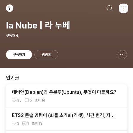
검색하기
티스토리
la Nube | 라 누베
구독자
4
구독하기
방명록
신고하기 레이어
열기
인기글
데비안(Debian)과 우분투(Ubuntu), 무엇이 다를까요?
33
6
조회
14
ETS2 콘솔 명령어 (화물 초기화(리셋), 시간 변경, 자유
시점, 도시이동, 텔레포트, 자유시점 이동 속도)
3
1
조회
13