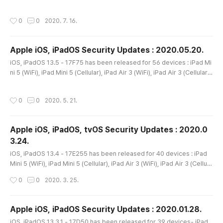
iPad Mini 4 (WiFi), iPad Mini 4 (Cellular), iPad Air 2 (WiFi), iPad Air 2 (C
ellular), iPad 5 (WiFi), iPad 5 (Cellular), iPad Pro 9.7-inch (WiFi), iPad P
작성시간
0
0
2020. 7. 16.
ro 9.7-inch (Cellular), iPad Pro 12.9-inch (WiFi), iPad Pro 12.9-inch (Ce
llular), iPad Pro 2 (12.9-i..
Apple iOS, iPadOS Security Updates : 2020.05.20.
글 내용
iOS, iPadOS 13.5 - 17F75 has been released for 56 devices : iPad Mi
ni 5 (WiFi), iPad Mini 5 (Cellular), iPad Air 3 (WiFi), iPad Air 3 (Cellular),
iPad Mini 4 (WiFi), iPad Mini 4 (Cellular), iPad Air 2 (WiFi), iPad Air 2 (C
ellular), iPad 5 (WiFi), iPad 5 (Cellular), iPad Pro 9.7-inch (WiFi), iPad P
작성시간
0
0
2020. 5. 21.
ro 9.7-inch (Cellular), iPad Pro 12.9-inch (WiFi), iPad Pro 12.9-inch (Ce
llular), iPad Pro 2 (12.9-i..
Apple iOS, iPadOS, tvOS Security Updates : 2020.0
3.24.
글 내용
iOS, iPadOS 13.4 - 17E255 has been released for 40 devices : iPad
Mini 5 (WiFi), iPad Mini 5 (Cellular), iPad Air 3 (WiFi), iPad Air 3 (Cellula
r), iPad Mini 4 (WiFi), iPad Mini 4 (Cellular), iPad Air 2 (WiFi), iPad Air 2
작성시간
0
0
2020. 3. 25.
(Cellular), iPad 5 (WiFi), iPad 5 (Cellular), iPad Pro 9.7-inch (WiFi), iPad
Pro 9.7-inch (Cellular), iPad Pro 12.9-inch (WiFi), iPad Pro 12.9-inch (C
ellular), iPad 7 (WiFi), iP..
Apple iOS, iPadOS Security Updates : 2020.01.28.
글 내용
iOS, iPadOS 13.3.1 - 17D50 has been released for 39 devices- iPad