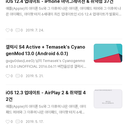
iOS 12.4 업데이트 - iPhone 마이그레이션 & 취약점 37건
니다. One UI 업그레이드 (안드로이드 Pie OS) One UI
글 내용
애플(Apple)의 아이폰 5s와 그 이후에 나온 아이폰, 아이패드 에어와 그 이후에 나
가 적용되었습니다. 삼성과 Google의 안드로이드 Pie O
온 아이패드, 아이팟 터치 6세대의 최신 업데이트인 iOS 12.4 업데이트가 발표되었
S에서 제공하는 완전히 새로워진 디자인과 놀라운 기능을
습니다. iOS 12.4 업데이트는 이전 iPhone에서 새로운 iPhone으로 데이터를 직
즐겨 보세요. 업그레이드를 진행하기 전 중요한 데이터는
접 전송하는 iPhone 마이그레이션 기능을 선보이고 iPhone 또는 iPad의 보안을
항상 백업해 두는 것을 권장합니다.일부 앱의 경우, 소프트
작성시간
0
0
2019. 7. 24.
향상합니다. 자세한 사항은 다음과 같습니다. iPhone 마이그레이션 - 새로운 iPho
웨어를 업데이트한 후에 반드시 앱별로 자체 업데이..
ne을 설정하는 동안 이전 iPhone의 데이터를 무선으로 직접 전송하여 마이그레이
션하는 기능을 추가함 기타 개선 사항 및 수정 사항 - Apple Watch의 워키토키 앱
갤럭시 S4 Active + Temasek's Cyano
에 대한 보안 수정 사항을 포함하여 워키토키 기능을 다시 활성화합니다. 또한, 이 릴
genMod 13.0 (Android 6.0.1)
리즈는 일본 및..
글 내용
gugu0das(LeeG) 님의 Temasek's Cyanogenmo
d 13.0 UNOFFICIAL 2016.06.11 버전을삼성 갤럭시 S
4 Active SKT (SHV-E470S) 모델에 올려보았습니다.h
작성시간
0
0
2019. 5. 21.
ttps://gugu0das.blogspot.com/2016/06/601-jac
tiveltesktks01lte-temaseks.html 안드로이드 마시
멜로 6.0.1 버전이며, 안드로이드 보안패치수준은 2016년
iOS 12.3 업데이트 - AirPlay 2 & 취약점 4
6월 1일입니다. 설치 순서는 다음과 같이 했습니다. ※ 공장
2건
초기화 또는 오딘 사용 전에는 반드시 디바이스암호화를
글 내용
해제해야 합니다. 1. 폰을 다운로드모드로 해놓고 PC와 연
애플(Apple)의 아이폰 5s와 그 이후에 나온 아이폰, 아이
결2. 오딘을 이용하여 순정 롬으로 되돌림 (순정 롬은 AP
패드 에어와 그 이후에 나온 아이패드, 아이팟 터치 6세대
로 넣고, Auto Reboot 체크해제) (Auto Re..
의 최신 업데이트인 iOS 12.3 업데이트가 발표되었습니
작성시간
0
0
2019. 5. 17.
다. iOS 12.3 업데이트는 AirPlay 2를 사용할 수 있는 T