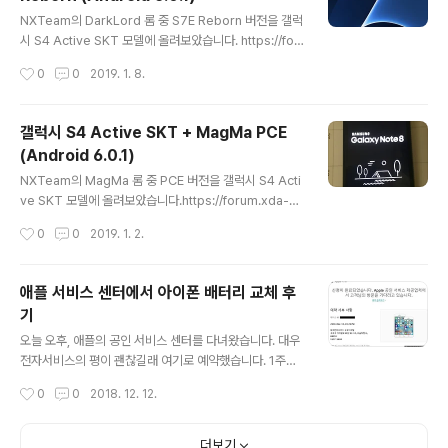
글 내용
서 외부 오디오 입력 기기를 사용할 때 음향이 왜곡되는 문
NXTeam의 DarkLord 롬 중 S7E Reborn 버전을 갤럭
제를 해결함 - 아이폰 XR, 아이폰 XS 및 아이폰 XS Max
시 S4 Active SKT 모델에 올려보았습니다. https://for
에서 일부 CarPlay 시스템의 연결이 해제되는 오류를 수
um.xda-developers.com/galaxy-note-3/develo
작성시간
0
0
2019. 1. 8.
정함..
pment/nxteam-darklord-s7e-reborn-t3565866
안드로이드 마시멜로 6.0.1이며, 안드로이드 보안패치수준
은 2016년 6월 1일입니다. 아울러 UX는 삼성 터치위즈
갤럭시 S4 Active SKT + MagMa PCE
네이쳐 UX 4.0의 Hero 버전으로 보입니다.그리고 모델
(Android 6.0.1)
번호는 SHV-E470S가 아닌 SM-G935S로 되어 있습니
글 내용
다. 설치 순서는 다음과 같이 했습니다. * 공장 초기화 또는
NXTeam의 MagMa 롬 중 PCE 버전을 갤럭시 S4 Acti
오딘 사용 전에는 반드시 디바이스암호화를 해제해야 합니
ve SKT 모델에 올려보았습니다.https://forum.xda-d
다. 1. 폰을 다운로드모드로 해놓고 PC와 연결 2. 오딘을
evelopers.com/galaxy-note-3/development/ro
작성시간
0
0
2019. 1. 2.
이용하..
m-magma-nx-rom-t3508672 이 버전은 PCE, 즉 평
창에디션입니다.부팅화면도 갤럭시 노트8 평창에디션으로
뜨고,폰 환경설정의 디바이스 이름에서도 갤럭시 노트8로
애플 서비스 센터에서 아이폰 배터리 교체 후
나옵니다. 아마도 갤럭시 노트8 평창에디션을 포팅한 것으
기
로 생각됩니다. 안드로이드 마시멜로 6.0.1 이며, 안드로이
글 내용
드 보안패치수준은 2016년 9월 1일입니다.아울러 UX는
오늘 오후, 애플의 공인 서비스 센터를 다녀왔습니다. 대우
Samsung Experience 8 버전을 사용한 것으로 보입니
전자서비스의 평이 괜찮길래 여기로 예약했습니다. 1주일
다.참고로 모델번호는 SHV-E470S가 아닌 SM-N950F
전부터 자리가 꽉 차서 예약하기 참 힘들더군요.가로수길
작성시간
0
0
2018. 12. 12.
로 되어 있습니다. 설치 ..
의 애플 스토어는 예약도 힘들지만, 당일 교체가 안된다고
해서 어쩔 수 없었어요.(여기도 배터리 재고가 많이 부족한
가 봅니다.) (지도 : 네이버 제공) 대우전자서비스 구로센터
더보기