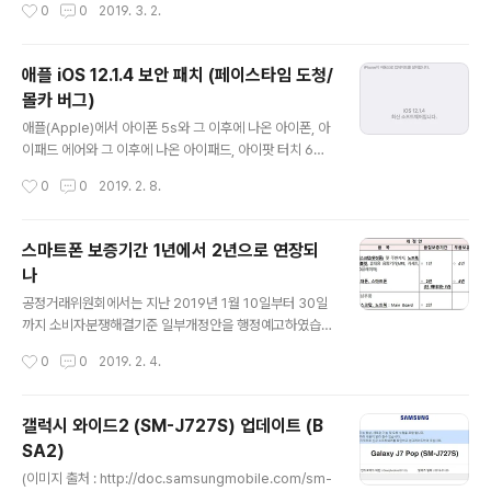
작성시간
0
0
2019. 3. 2.
쓴이의 의도와 다르거나, 오역 또는 잘못된 부분이 있을 수
있는 4개의 애니모티콘(부엉이, 멧돼지..
있습니다. TLS 1.3 Support Coming to iOS 12.2, En
abled System-Wide in Beta Releases 애플(Appl
애플 iOS 12.1.4 보안 패치 (페이스타임 도청/
e)의 iOS 12.2에 TLS의 새로운 버전인 TLS 1.3이 도입
몰카 버그)
된다는 소식입니다.현재 TLS 1.3 프로토콜이 iOS 12.2 B
글 내용
eta 3에서 이미 테스트 중에 있습니다. * TLS = Transp
애플(Apple)에서 아이폰 5s와 그 이후에 나온 아이폰, 아
ort..
이패드 에어와 그 이후에 나온 아이패드, 아이팟 터치 6세
대에서 그룹 페이스타임과 관련된 심각한 취약점을 포함하
작성시간
0
0
2019. 2. 8.
여 4건의 보안 취약점을 해결한 iOS 12.1.4 보안 업데이트
를 발표하였습니다. * FaceTime : CVE-2019-6223 *
Live Photos in FaceTime : CVE-2019-7288 * Fo
스마트폰 보증기간 1년에서 2년으로 연장되
undation : CVE-2019-7286 (권한 상승 취약점) * IO
나
Kit : CVE-2019-7287 (커널 권한으로 임의 코드 실행
글 내용
취약점) 지난 1월 말, iOS에서 그룹 페이스타임을 이용하
공정거래위원회에서는 지난 2019년 1월 10일부터 30일
여, 받는 사람의 응답 없이도 들을 수 있는 심각한 버그가
까지 소비자분쟁해결기준 일부개정안을 행정예고하였습니
발견되었습니다.(도청) 더 심각한 것은 모르는 통화의 경우
다.공정거래위원회에 따르면, 이 개정안의 실제 개정과 시
작성시간
0
0
2019. 2. 4.
보통 ..
행은 2019년 2월 중으로 예정되어 있습니다. * 「소비자분
쟁해결기준」 일부개정안 행정예고 (공정거래위원회 공고
제2019-1호) 특히, 이번 소비자분쟁해결기준 일부개정안
갤럭시 와이드2 (SM-J727S) 업데이트 (B
에는 다음과 같은 내용이 포함되어 있습니다. 1. 스마트폰
SA2)
전체의 품질보증기간을 기존의 1년에서 2년으로 연장합니
글 내용
다.단, 배터리는 소모품이라서 1년이며, 스마트폰이 아닌
(이미지 출처 : http://doc.samsungmobile.com/sm-