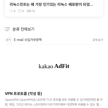
리눅스민트는 왜 가장 인기있는 리눅스 배포판이 되었을
까요?
6
0
조회
12
분류 전체보기
주요 글 목록
E-mail 수집거부정책
모두보기
공지
VPN 프로토콜 (작성 중)
글 내용
OpenVPN OpenVPN은 UDP와 TCP 포트를 모두 사용할 수 있기에안전한 웹 서
핑, 게임, 그리고 라이브 스트리밍에 이르기까지매우 다양하게 사용될 수 있는 '팔방