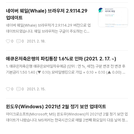
경부터 윈도우 10과 8.1에서도 인터넷 익스플로러(IE)와
엣지 레거시 용 Adobe Flash Player를 제거하는 업데
네이버 웨일(Whale) 브라우저 2.9.114.29
이트가 윈도우 업데이트를 통해 자동으로 배포되고 있습니
업데이트
다. 업데이트가 완료되면, 제어판에서 마지막까지 남아 있
글 내용
었던 Flash Player(32비트) 설정 부분도 사라집니다. 그
네이버 웨일(Whale) 브라우저가 2.9.114.29 버전으로 업
리고 제어판 - 프로그램 제거에서 Adobe Flash Player
데이트되었습니다. 웨일 브라우저는 구글이 주도하는 Chr
로 시작하는 것이 있는지 확인하고, 만약 있다면 제거하면
omium에 기반하여, 네이버가 개발한 웹 브라우저입니다.
작성시간
0
0
2021. 2. 18.
됩니다. 제거했거나, 만약 없었다면 이제 어..
이번에 업데이트된 버전은 Chromium 86 기반입니다. v
2.9.114.29 (2021.02.17) 신규 - 웨일 ON 화상회의 서
비스 오픈 : 무제한 회의 : 회의 개설 및 입장 : URL로 회의
애큐온저축은행의 파킹통장 1.6%로 인하 (2021. 2. 17. ~)
공유 : 회의 중 채팅 : 화면 공유 - Chromium 86 업데이
글 내용
1. 애큐온저축은행 애큐온모바일자유예금 (단위 : 연 %, 세전) 구분 변경 전 변경 후
트 : 탭 그룹 기능 추가 : 보안 기능 강화 : 시크릿 모드에서
기본금리 1.50 1.40 (▼ 0.10) 모바일뱅킹으로 가입 + 0.10 + 0.10 (▲ 0.00) 애
타사 쿠키 차단 옵션 활성화 - 웨일 스페이스(교육용 웨일
큐온멤버십플러스 동의 + 0.10 + 0.10 (▲ 0.00) 합계 1.70 1.60 (▼ 0.10) ※ 입
엔터프라이즈 서비스) 계정으로 브라우저 로그인 지원 : 웨
출금이 자유로우며, 흔히 말하는 애큐온저축은행의 '파킹통장' 이름은 '애큐온모바일
일 스페이스 홈페이지( https://whalespace.io ) 참고 -
작성시간
0
0
2021. 2. 15.
자유예금'입니다. 2. 시행일자 : 2021년 2월 17일(수) 3. 이자는 분기마다 지급 (결
Ad..
산기준일은 3, 6, 9, 12월의 세 번째 금요일) ※ 이자는 '원래' 하루만 맡겨도 줍니다.
'줍니다' = 이자의 발생 (O), 이자의 지급 (X) 4. 애큐온모바일자유예금에 대한 자세
윈도우(Windows) 2021년 2월 정기 보안 업데이트
한 내용은 https://la-nube.tist..
글 내용
마이크로소프트(Microsoft; MS) 윈도우(Windows)의 2021년 2월 정기 보안 업
데이트가 나왔습니다. MS에서는 한국시간으로 매월 2번째 화요일의 다음 날에 정
기 보안 업데이트를 발표합니다. 이번 정기 보안 업데이트에서는 7건의 크리티컬(Cr
itical) 취약점을 포함하여 모두 56건의 보안 취약점이 발견되어 그에 대한 보안 패