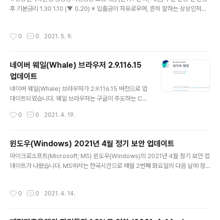
후 기본금리 1.30 1.10 (▼ 0.20) ※ 입출금이 자유로우며, 흔히 말하는 상상인저축
은행의 '파킹통장' 이름은 '뱅뱅뱅 파킹통장 보통예금'입니다. 2. 시행일자 : 2021년
5월 10일(월) 3. 이자는 매월 지급 (매월 세 번째 일요일에 원천징수 후 원금에 가산)
작성시간
0
0
2021. 5. 9.
※ 이자는 '원래' 하루만 맡겨도 줍니다. '줍니다' = 이자의 발생 (O), 이자의 지급 (X)
4. 상상인저축은행 뱅뱅뱅 파킹통장 보통예금에 대한 자세한 내용은 https://la-nu
be.tistory.com/887 을 참고하세요. 5. 상상인저축은행 뱅뱅뱅 파킹통장 보통예
네이버 웨일(Whale) 브라우저 2.9.116.15
금 금리 변화 (단위 : 연 %, 세전) 시행일자 금리 2020년..
업데이트
글 내용
네이버 웨일(Whale) 브라우저가 2.9.116.15 버전으로 업
데이트되었습니다. 웨일 브라우저는 구글이 주도하는 Chr
omium에 기반하여, 네이버가 개발한 웹 브라우저입니다.
작성시간
0
0
2021. 4. 19.
이번에 업데이트된 버전은 Chromium 86 기반입니다. v
2.9.116.15 (2021.04.12) 핫픽스 - 사이드바 위젯 사용
중 의도하지 않은 종료 문제 해결 - 사이드바 웹 페이지를
윈도우(Windows) 2021년 4월 정기 보안 업데이트
드래그&드롭하면 탭으로 열기 - 설정에서 퀵서치 위젯 단
글 내용
마이크로소프트(Microsoft; MS) 윈도우(Windows)의 2021년 4월 정기 보안 업
축키 변경 허용 - 퀵서치 위젯은 브라우저 창이 활성화 상
데이트가 나왔습니다. MS에서는 한국시간으로 매월 2번째 화요일의 다음 날에 정
태일 때만 동작 - 사이드바 위젯 단축키 제거 : (Window
기 보안 업데이트를 발표합니다. 이번 정기 보안 업데이트에서는 5건의 제로데이(0-
s) Ctrl+Alt+S / (macOS) Command+control+S v
day) 취약점과 19건의 크리티컬(Critical) 취약점을 포함하여 모두 108건의 보안
2.9.116.13 (2021.04.10) 신규 - 퀵서치 위젯 : 원클릭 검
작성시간
0
0
2021. 4. 14.
취약점이 발견되어 그에 대한 보안 패치가 이루어졌습니다. 윈도우 10부터는 윈도우
색 : (..
업데이트가 크게 두 종류로 구분됩니다. 1) 품질 업데이트 ≒ 누적 업데이트 ≒ 보안
업데이트 2) 기능 업데이트 이 중에서 품질 업데이트는 보통 '누적 업데이트'라고 표