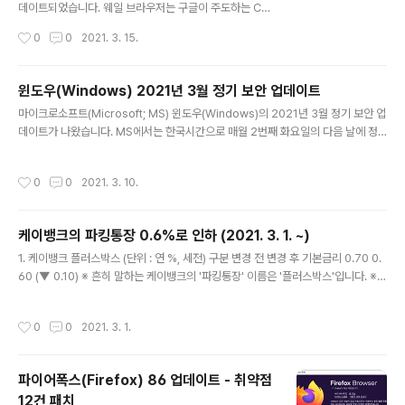
3 Lite에서 권장한다는 설정을 보면 낮음이거나 보통 정도
데이트되었습니다. 웨일 브라우저는 구글이 주도하는 Chr
에 그칩니다. V3 Lite는 설정만 "높음"으로 올려도 잘 잡는
omium에 기반하여, 네이버가 개발한 웹 브라우저입니다.
작성시간
0
0
2021. 3. 15.
좋은 백..
이번에 업데이트된 버전은 Chromium 86 기반입니다. v
2.9.115.7 (2021.03.05) 신규 - [웨일온] 리액션 기능 추
가 - [웨일온] 채팅창과 참가자 리스트 분리 - [웨일온] 채
윈도우(Windows) 2021년 3월 정기 보안 업데이트
널 호스트가 전체 마이크 컨트롤 가능 - [웨일온] ‘항상 위
글 내용
마이크로소프트(Microsoft; MS) 윈도우(Windows)의 2021년 3월 정기 보안 업
에 고정’ 기능 추가 개선 - [웨일온] 화면 공유 품질 개선 -
데이트가 나왔습니다. MS에서는 한국시간으로 매월 2번째 화요일의 다음 날에 정
[웨일온] UI 디자인 개선 - 사이드 패널이 열린 상태로 창
기 보안 업데이트를 발표합니다. 이번 정기 보안 업데이트에서는 2건의 제로데이(0-
최소화 시 CPU 사용량 개선 해결 - 웨일온 사용 중 Crash
day) 취약점과 10건의 크리티컬(Critical) 취약점을 포함하여 모두 82건의 보안 취
발생 해결 - 캡처 이미지 편집 오류 해결 - 캡처 오류 해결
작성시간
0
0
2021. 3. 10.
약점이 발견되어 그에 대한 보안 패치가 이루어졌습니다. 윈도우 10부터는 윈도우
- [macOS]..
업데이트가 크게 두 종류로 구분됩니다. 1) 품질 업데이트 ≒ 누적 업데이트 ≒ 보안
업데이트 2) 기능 업데이트 이 중에서 품질 업데이트는 보통 '누적 업데이트'라고 표
케이뱅크의 파킹통장 0.6%로 인하 (2021. 3. 1. ~)
시되며, 보안 업데이트가 포함되어 있습니다. * 예를 들어, Windows 10 Version
글 내용
20H2에 대한 누..
1. 케이뱅크 플러스박스 (단위 : 연 %, 세전) 구분 변경 전 변경 후 기본금리 0.70 0.
60 (▼ 0.10) ※ 흔히 말하는 케이뱅크의 '파킹통장' 이름은 '플러스박스'입니다. ※
보관 한도 : 1억원 2. 시행일자 : 2021년 3월 1일(월) 3. 이자는 매월 지급 (지난 이
자지급일로부터 다음 이자지급일 전일까지 이자를 계산하여 매월 네 번째 토요일에
작성시간
0
0
2021. 3. 1.
지급) ※ 이자는 '원래' 하루만 맡겨도 줍니다. '줍니다' = 이자의 발생 (O), 이자의 지
급 (X) 4. 케이뱅크 플러스박스에 대한 자세한 내용은 https://la-nube.tistory.co
m/879 을 참고하세요. 5. 케이뱅크 플러스박스 금리 변화 (단위 : 연 %, 세전) 시행
파이어폭스(Firefox) 86 업데이트 - 취약점
일자 금리 2020년 상품 출시 당시 0.70 (▲ 0..
12건 패치