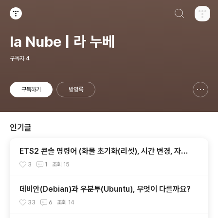
검색하기
티스토리
la Nube | 라 누베
구독자
4
구독하기
방명록
신고하기 레이어
열기
인기글
ETS2 콘솔 명령어 (화물 초기화(리셋), 시간 변경, 자유
시점, 도시이동, 텔레포트, 자유시점 이동 속도)
3
1
조회
15
데비안(Debian)과 우분투(Ubuntu), 무엇이 다를까요?
33
6
조회
14