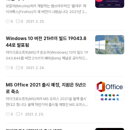
글 내용
모질라(Mozilla)에서 개발하는 웹브라우저인 '불여우' 파
이어폭스(Firefox)의 새 버전이 나왔습니다. 2021년 2월
23일(시차로 인해 우리나라에서는 24일)에 공개된 새 버
작성시간
0
0
2021. 2. 25.
전은 86.0 입니다. 한편, 파이어폭스 ESR (Extended S
upport Release)도 78.8.0 버전이 공개되었습니다. 파
이어폭스 86.0과 달리 파이어폭스 ESR 78.8.0은 새로운
Windows 10 버전 21H1이 빌드 19043.8
기능 추가 없이 보안 패치만 제공됩니다. 파이어폭스 ESR
44로 발표됨
은 데비안(Debian) 리눅스에서 기본 브라우저로 제공되
글 내용
며, 토르(Tor) 브라우저나, '천둥새' 썬더버드(Thunderbi
마이크로소프트(MS)가 윈도우(Windows) 10의 빌드 19
rd) 이메일 클라이언트로 변형되어 개발되기도 합니다. T
043.844를 버전 21H1의 베타(Beta) 채널로 공식적으로
otal Cookie Protection 파이어폭스 86은 향상된 추적
소개했습니다. 이에 앞서 MS는 버전 21H1이 버전 2004
작성시간
0
0
2021. 2. 24.
방지 기능의 엄격..
와 버전 20H2의 마이너 업데이트임을 공식적으로 확인했
습니다. 즉, 기능적으로 크게 달라지는 것이 없다는 말이죠.
버전 1903을 버전 1909로, 버전 2004를 버전 20H2로
MS Office 2021 출시 예정, 지원은 5년으
업데이트할 때와 마찬가지로 일종의 서비스팩 개념에 그치
로 축소
고 큰 변화가 없는 버전이라는 것입니다. 기능적인 변화가
글 내용
크지 않는 빌드 업데이트인만큼, 기능 업데이트라기 보다
마이크로소프트(MS)에서 MS 오피스 2021을 올해 출시
는, 그냥 품질 업데이트 내지 누적 업데이트에 가까우며, 기
한다고 합니다. 올해 하반기에 출시될 예정인 MS 오피스
술적으로는 윈도우 업데이트를 버전 2004와 버전 20H1
2021은 윈도우와 맥OS용으로 나옵니다. MS 오피스 20
작성시간
0
1
2021. 2. 23.
과 공유할 정도로 유사합니다. 따라서 이전 버전에서 버전
16, MS 오피스 2019에 이어 나오는 후속 제품이 이전 제
2..
품과 크게 다른 점이 있다면 바로 지원 기간의 축소입니다.
지원 기간 5년...! 2000년 이후에 출시된 MS 오피스 제품