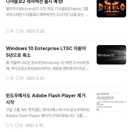
디아블로2 레저렉션 출시 예정!
중에 가장 짧습니다. 마이크로소프트는 현재 지원 기간을
글 내용
블리자드(Blizzard)의 고전 게임, 디아블로(Diablo) 2를
계속해서 축소하고 있습니다. MS 오피스 2000, XP, 20
리마스터한 디아블로2 레저렉션이 2021년 12월 또는 그
03, 2007, 2010, 2013, 2016까지는 약 10년 간 지원
전에 나온다고 합니다. 스타크래프트1, 워크래프트3의 리
이었고, MS 오피스 2019부터 10년에서 7년으로 지원 기
마스터에 이어 3번째 리마스터네요. 2월 20일에 최초공개
간이 줄었습니다. 그리고 MS 오피스 2021부터 다시 7년
작성시간
0
0
2021. 2. 22.
트레일러 영상이 유튜브를 통해 공개되었습니다. * 최초공
에서 5년으로 축소네요. MS 오피스 20..
개 트레일러 : https://www.youtube.com/watch?v=
NzG-4gDDazg 예약 구매가 블리자드 배틀넷 홈페이지
Windows 10 Enterprise LTSC 지원이
에서 시작되었습니다. 가격은 다음과 같이 48,000원, 72,
5년으로 축소
000원으로 구성되어 있습니다. * 예약 구매 : https://kr.
글 내용
shop.battle.net/ko-kr/product/diablo_ii_resurre
올 가을에 나오는 윈도우(Windows) 10 버전 21H2와 함
cted https://kr.shop.battle.net/ko-kr..
께, 마이크로소프트(MS)에서는 새로운 엔터프라이즈(Ent
erprise) LTSC 버전도 출시합니다. * LTSC : Long Te
작성시간
0
0
2021. 2. 21.
rm Support Channel, 장기 지원 채널 이전까지 윈도우
10의 LTSC 버전은 10년의 지원을 받을 수 있었습니다.
그러나 올해부터 나올 LTSC 버전은 5년 지원으로 축소됩
윈도우에서도 Adobe Flash Player 제거
니다. 윈도우 10 엔터프라이즈 LTSC와 윈도우 10 IoT 엔
시작
터프라이즈 LTSC는 2021년 하반기 중에 출시될 예정이
글 내용
며, 산업 현장에서 주로 쓰일 IoT 기기의 특성상 IoT 엔터
구글 크롬, MS 엣지(新), 파이어폭스에 이어 윈도우에서도
프라이즈 LTSC는 10년을 유지하되, 일반적인 윈도우 10
Adobe Flash Player 제거가 시작되었습니다. 크롬, 엣
엔터프라이즈 LTSC는 10년에서 5년으로 지원이 축소됩
지, 파이어폭스에서는 지난 1월 중순 이후 각 브라우저의
작성시간
1
0
2021. 2. 19.
니다. 다만, 몇년 전에 나온 ..
자동 업데이트를 통해 이미 제거되었습니다. 2월 17-18일