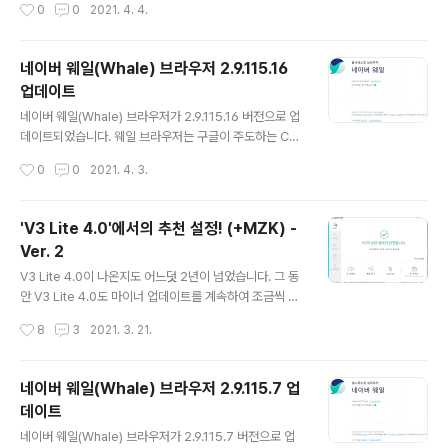
작성시간
0
0
2021. 4. 4.
※ 이자는 '원래' 하루만 맡겨도 줍니다. '줍니다' = 이자의 발생 (O), 이자의 지급 (X)
4. 상상인저축은행 뱅뱅뱅 파킹통장 보통예금에 대한 자세한 내용은 https://la-nu
be.tistory.com/887 을 참고하세요. 5. 상상인저축은행 뱅뱅뱅 파킹통장 보통예
네이버 웨일(Whale) 브라우저 2.9.115.16
금 금리 변화 (단위 : 연 %, 세전) 시행일자 금리 2020년..
업데이트
글 내용
네이버 웨일(Whale) 브라우저가 2.9.115.16 버전으로 업
데이트되었습니다. 웨일 브라우저는 구글이 주도하는 Chr
omium에 기반하여, 네이버가 개발한 웹 브라우저입니다.
작성시간
0
0
2021. 4. 3.
이번에 업데이트된 버전은 Chromium 86 기반입니다. v
2.9.115.16 (2021.03.18) 신규 - [웨일온] 가상 배경 지원
- [웨일온] 대기실 지원 - [웨일온] 한 화면에서 최대 49명
'V3 Lite 4.0'에서의 추천 설정! (+MZK) -
까지 표시 - 보안 패치 적용 개선 - [웨일온] 화면 공유 품
Ver. 2
질 개선 - [웨일온] 에러 메시지 내용 세분화 - [웨일온] 사
글 내용
용성 개선 - 다른 앱 열 때 다시 묻지 않고 허용하기 옵션 지
V3 Lite 4.0이 나온지도 어느덧 2년이 넘었습니다. 그 동
원 해결 - Crash 발생 해결 - 계산기 작동 오류 해결 - 포
안 V3 Lite 4.0도 마이너 업데이트를 계속하여 조금씩 바
토 에디터 오류 해결 업데이트 하는 방법 Windows에서
뀌었고, 2019년에 만든 추천 설정을 써먹기엔 너무 오랜
작성시간
8
3
2021. 3. 21.
네이버 웨일 ..
시간이 지났다고 생각이 되었습니다. * 'V3 Lite 4.0 새 버
전'에서의 추천 설정! (+MZK) : https://la-nube.tistor
y.com/565 그래서 2021년 3월 21일 새벽에 급히 다시
네이버 웨일(Whale) 브라우저 2.9.115.7 업
만들게 되었습니다. --- 아래는 기존 게시물에 있던 내용
데이트
중 일부를 그대로 가져왔습니다. 강력한 보안을 위해 V3 Li
글 내용
te 설정은 모두 "높음" 설정으로 올릴 것을 추천합니다. V
네이버 웨일(Whale) 브라우저가 2.9.115.7 버전으로 업