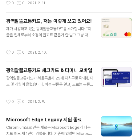
작성시간
0
0
2021. 2. 11.
치가 이루어졌습니다. 윈도우 10부터는 윈도우 업데이트가 크게 두 종류로 구분됩니
다. 1) 품질 업데이트 ≒ 누적 업데이트 ≒ 보안 업데이트 2) 기능 업데이트 이 중에서
품질 업데이트는 보통 '누적 업데이트'라고 표시되며, 보안 업데이트가 포함되어 있
광역알뜰교통카드, 저는 이렇게 쓰고 있어요!
습니다. * 예를 들어, Windows 10 Version 20H2에 대한 누적 업데이트 ≒ 보안
글 내용
업데이트 그리고 기..
제가 사용하고 있는 광역알뜰교통카드를 소개합니다. "이
글은 업체로부터 소정의 원고료 같은거 안 받고 그냥 대충
작성했습니다." 저는 2020년 11월부터 광역알뜰교통카드
를 사용하기 시작했습니다. 신용카드는 다른 것을 사용하
작성시간
0
0
2021. 2. 10.
고 있어서 고려의 대상조차 아니었고, 체크카드 3사(신한,
우리, 하나) 중에 하나를 골라야 하는 상황이었죠. 사실 그
전에 티머니 제로페이 x 광역알뜰교통카드라는 상품을 먼
광역알뜰교통카드 체크카드 & 티머니 모바일
저 이용했다가, 어떤 이유로 다시 카드로 돌아와서 체크카
글 내용
드 중에 하나를 고르게 되었습니다. 제가 사용하고 있는 광
광역알뜰교통카드가 서울특별시 25개 자치구로 확대된지
역알뜰교통카드는 우리카드에서 나온 체크카드입니다. 카
도 몇 개월이 흘렀습니다. 아는 분들은 알고, 모르는 분들은
드 서비스는 여러 개가 있겠지만 제가 사용하고 있는 서비
모른다는 광역알뜰교통카드를 소개해보도록 하죠. "이 글
스만 소개해봅니다. 저는 전월실적 20만원 정도 쓸 때 제
은 업체로부터 소정의 원고료 같은거 안 받고 그냥 대충 작
작성시간
0
0
2021. 2. 9.
공하는 서비스에 맞추어 사용합니다. 왜..
성했습니다." 신용카드는 잘 모르겠고, 체크카드만 비교해
볼게요. 시작하기에 앞서, 광역알뜰교통카드 앱으로 시작
과 끝을 항상 터치해야 한다는 것을 잊지 마세요! 1. [후불]
Microsoft Edge Legacy 지원 종료
신한카드(체크) : 대중교통 10% 할인 실적기준 20만원 3
글 내용
0만원 50만원 60만원 120만원 할인한도 2천원 3천원 5
Chromium으로 만든 새로운 Microsoft Edge가 나온
천원 8천원 1만 2천원 - 교통카드 이용금액도 전월 실적에
지도 어느 새 1년이 넘었습니다. 기존에 있었던 Microsof