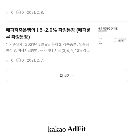
포함 - 연회비 없음 2. [후불] 우리카드(체크) : 대중교통 3
t Edge는 Microsoft Edge Legacy라는 이름으로 바뀌
천원 캐시백 전월실적 20만원 이상 50만원 미만 50만원
어 공존해오고 있었으나, 올해 4월에 있을 정기 보안 업데
작성시간
0
0
2021. 2. 8.
이상 7..
이트 발표와 함께 새로운 Microsoft Edge로 대체됩니
다. 기존에 사용되던 Microsoft Edge는 2015년, 윈도
우 10 출시와 함께 공개되었지만, 다른 브라우저와 비교하
페퍼저축은행의 1.5~2.0% 파킹통장 (페퍼룰
여 좋지 못한 호환성, 느린 업데이트 등으로 대중의 외면을
루 파킹통장)
받기도 했습니다. 그러다가 새로운 Microsoft Edge의
글 내용
출시와 함께 Legacy라는 이름으로 바뀌었죠. 그리고 이
1. 기준일자 : 2021년 2월 6일 현재 2. 상품종류 : 입출금
제 2021년 3월 9일, Microsoft Edge Legacy의 지원
통장 3. 이자지급방법 : 분기마다 지급 (3, 6, 9, 12월의 세
이 공식적으로 종료됩니다..
번째 토요일까지 계산된 이자를 다음 날에 지급) 4. 가입하
작성시간
0
0
2021. 2. 7.
는 곳 : SB톡톡플러스(SB톡톡+) 앱 (비대면으로만 가입
가능, SB톡톡 앱이 아니니 주의) ※ SB톡톡플러스 앱(SB
톡톡 앱 아님)에서 비로그인서비스 -> 뱅킹가입 -> 페퍼
더보기
선택 5. 가입조건 : 만 19세 이상의 개인 (실물 OTP는 없
어도 됨) 6. 가입한도 : 최고 2억원 7. 금리 구분 금리 (세전,
연 %) 3백만원 이하 2.00% 3백만원 초과 1.50% 8. 혜
택 : 인터넷/모바일뱅킹 타행이체수수료 전액 면제, 금융기
관 ATM기 출금수수료 월 5회 면제 9. 예금자보호 OK! 1
0. 페퍼저..