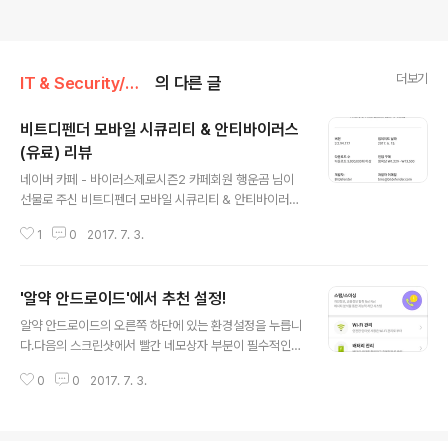
더보기
IT & Security/모바일 백신
의 다른 글
비트디펜더 모바일 시큐리티 & 안티바이러스
(유료) 리뷰
글 내용
네이버 카페 - 바이러스제로시즌2 카페회원 행운곰 님이
선물로 주신 비트디펜더 모바일 시큐리티 & 안티바이러스
제품입니다.180일짜리 키를 주셨는데 30일 만에 후기를
1
0
2017. 7. 3.
올리게 되었네요 ㅠㅠ (제가 게을러서 그렇습니다. 엉엉)안
드로이드 5.0 롤리팝에서 잘 사용하고 있습니다^^ 행운곰
님께 특별히 감사의 말씀을 전합니다.비트디펜더의 고향은
'알약 안드로이드'에서 추천 설정!
루마니아인데, 모바일 제품은 독일에서 개발되었네요! 가
글 내용
장 처음으로 눈에 들어오는 멀웨어 스캐너입니다.외장메모
알약 안드로이드의 오른쪽 하단에 있는 환경설정을 누릅니
리를 검사할 것이냐에 대한 옵션만 보이는 매우 심플한 구
다.다음의 스크린샷에서 빨간 네모상자 부분이 필수적인
성입니다. 비트디펜더에는 프라이버시 점수라는 것이 있습
부분이 되며,그 외에는 선택 항목이니 잘 보고 따라와주세
니다.각 앱들이 사용자의 정보를 얼마나 가져가느냐 인데...
0
0
2017. 7. 3.
요^^ 필수적으로 켜야 되는 부분은 다음과 같습니다. 1. DB
생각보다 점수가 낮게 나오네요 ㅠㅠ 55점이라니! 제 폰에
자동 업데이트 켜기2. 3G/LTE 업데이트 사용 켜기3. 알
설치된 5개의 브라우저 중에서 구글 크..
림창에 빠른실행 표시 켜기 1번은 당연히 켜야 합니다. DB
가 업데이트되지 않는 백신은 설치하지 않은 것이랑 별반