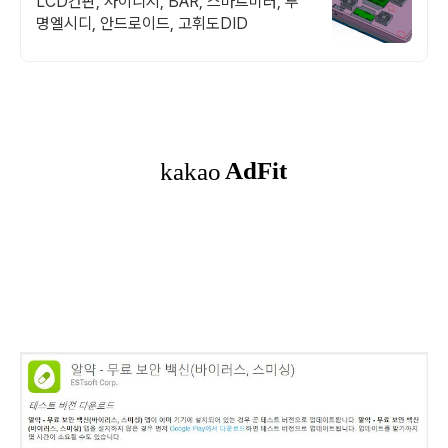
LCD간판, 사이니지, BAR, 스마트미러, 투
명엘시디, 안드로이드, 고휘도DID