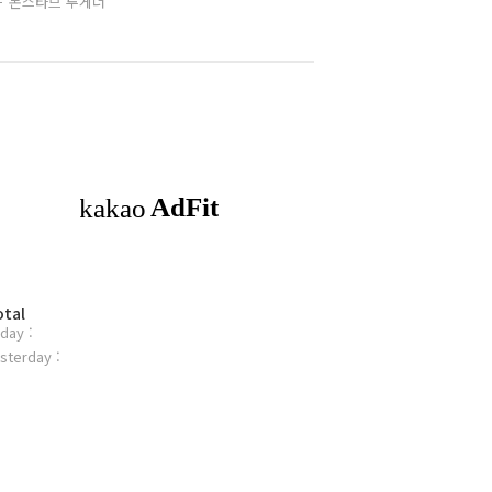
돈스타브 투게더
otal
day :
sterday :