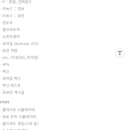
IT : 포럼, 컨퍼런스
리눅스 :: 정보
리눅스 :: 보안
윈도우
웹브라우저
소프트웨어
모바일 (Android, iOS)
보안 위협
etc. (악성코드,취약점)
VPN
백신
모바일 백신
백신 테스트
공유된 게시글
ames
플라이트 시뮬레이터
유로 트럭 시뮬레이터
블리자드 게임(스타 등)