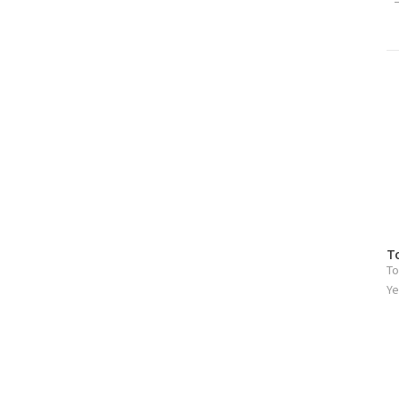
방
T
To
문
자
Ye
수