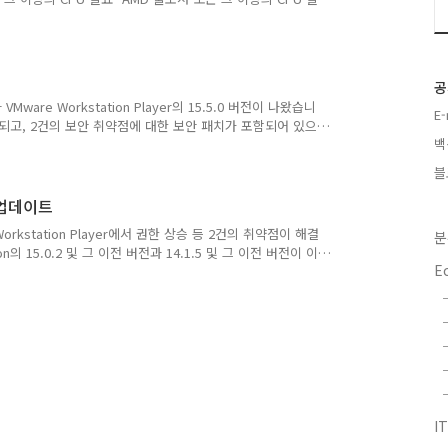
요 새로운 게스트 OS 지원- 윈도우 10 20H1 (2004)- 우분투
1 (2004)- 우분투 20.04 Shared USB Yubikey Driver
고 할 때 메시지 없이 윈도우 OS가 멈추는 현상 해결
공
VMware Workstation Player의 15.5.0 버전이 나왔습니
E
되고, 2건의 보안 취약점에 대한 보안 패치가 포함되어 있으
백
 - 윈도우 10 19H2 (1909) - 데비안 10.0과 10.1 -
FreeBSD 12.0 - PhotonOS 3.0 점보 프레임 지원 - 가상 네트워
블
음 네트워크 설정 유지 - VMware 업그레이드 이후에도 네
..
6 업데이트
e Workstation Player에서 권한 상승 등 2건의 취약점이 해결
분
의 15.0.2 및 그 이전 버전과 14.1.5 및 그 이전 버전이 이
E
tion의 15와 14가 아닌 버전은 이미 지원이 끊겨서 아예 패치
9-5511, CVE-2019-5512라는 이름으로 명명되었으며,
nt로, 즉 중요한 결함에 해당한다고 합니다. 한편, VMware
Work..
IT