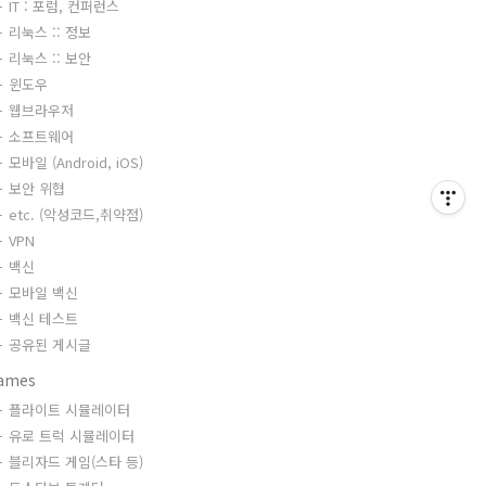
IT : 포럼, 컨퍼런스
리눅스 :: 정보
리눅스 :: 보안
윈도우
웹브라우저
소프트웨어
모바일 (Android, iOS)
보안 위협
etc. (악성코드,취약점)
VPN
백신
모바일 백신
백신 테스트
공유된 게시글
ames
플라이트 시뮬레이터
유로 트럭 시뮬레이터
블리자드 게임(스타 등)