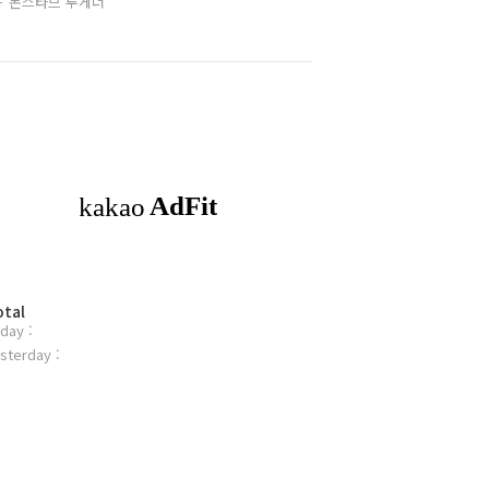
돈스타브 투게더
otal
day :
sterday :