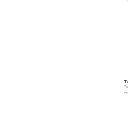
방
T
To
문
자
Ye
수