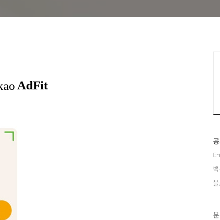
공
E
백
블
분