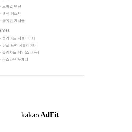
모바일 백신
백신 테스트
공유된 게시글
ames
플라이트 시뮬레이터
유로 트럭 시뮬레이터
블리자드 게임(스타 등)
돈스타브 투게더