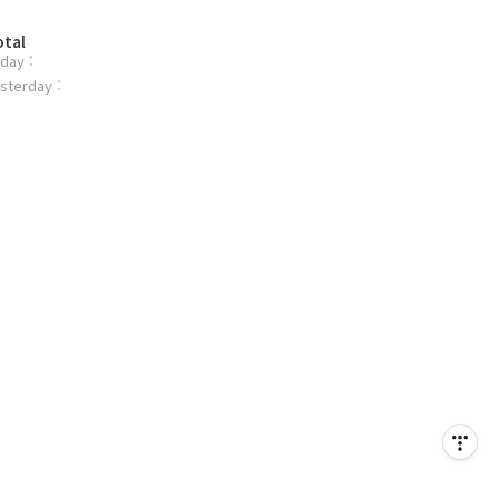
otal
day :
sterday :