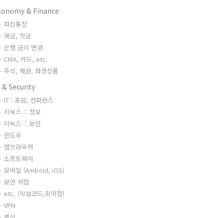
conomy & Finance
파킹통장
예금, 적금
은행 금리 변경
CMA, 카드, etc.
주식, 채권, 파생상품
 & Security
IT : 포럼, 컨퍼런스
리눅스 :: 정보
리눅스 :: 보안
윈도우
웹브라우저
소프트웨어
모바일 (Android, iOS)
보안 위협
etc. (악성코드,취약점)
VPN
백신