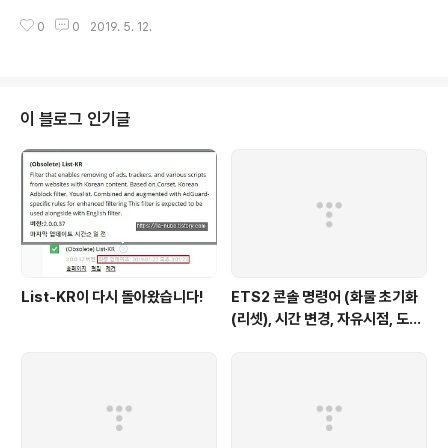
VMware Workstation의 15.0.3 및 그 이전 버전과 14.1.6 및 그 이전 버전
0
0
2019. 5. 12.
이 이번 취약점에 취약하다고 합니다. VMware Workstation의 15와 14가
아닌 버전은 이미 지원이 끊겨서 아예 패치가 나오지 않습니다. 이번에 발견된
취약점은 CVE-2019-5518, CVE-2019-5519라는 이름으로 명명되었습니
다. 이 취약점을 악용하면 게스트에서 호스트로 임의의 코드를 실행할 수 있습
니다. 즉, 가상머신에서 감염된 악성코드가 실제 PC도 감염시킬 수 있는 취약점
이 블로그 인기글
이라고 할 수 있습니다. 가상머신을..
List-KR이 다시 돌아왔습니다!
ETS2 콘솔 명령어 (화물 초기화
(리셋), 시간 변경, 자유시점, 도시
이동, 텔레포트, 자유시점 이동 속
도)