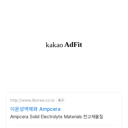
http://www.ilkorea.co.kr
광고
이온성액체와 Ampcera
Ampcera Solid Electrolyte Materials 전고체물질