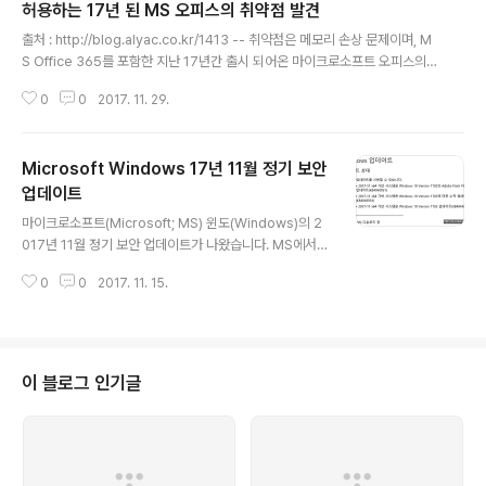
허용하는 17년 된 MS 오피스의 취약점 발견
글 내용
출처 : http://blog.alyac.co.kr/1413 -- 취약점은 메모리 손상 문제이며, M
S Office 365를 포함한 지난 17년간 출시 되어온 마이크로소프트 오피스의
모든 버전에 존재합니다. 또한 모든 최신 윈도우 10 Creators 업데이트를 포
0
0
2017. 11. 29.
함한 모든 버전의 윈도우 OS에서 동작합니다. 마이크로소프트는 이달 패치를
공개하면서 영향을 받은 소프트웨어가 메모리 내의 오브젝트를 처리하는 방식
을 수정해 이 취약점을 수정했습니다. 따라서 사용자들은 11월 패치를 최대한
Microsoft Windows 17년 11월 정기 보안
빨리 적용하기를 권고합니다. 이 컴포넌트에는 악용될 소지가 있는 다수의 보안
문제가 있으므로, 비활성화 하면 보안을 강화시킬 수 있습니다.명령 프롬프트에
업데이트
글 내용
서 아래의 명령어를 실행하면 윈도우 레지스트리에 해당 컴포넌트가 등록 되..
마이크로소프트(Microsoft; MS) 윈도(Windows)의 2
017년 11월 정기 보안 업데이트가 나왔습니다. MS에서는
한국시간으로 매월 2번째 화요일의 다음 날에 정기 보안
0
0
2017. 11. 15.
업데이트를 발표합니다. 이 업데이트에 어떤 내용들이 있
는가에 대해서는 한국인터넷진흥원이 발표한 글을 참고하
기 바랍니다. ☞ MS 11월 보안 위협에 따른 정기 보안 업
데이트 권고 : https://www.krcert.or.kr/data/secNot
iceView.do?bulletin_writing_sequence=26825
이 블로그 인기글
제가 사용하는 윈도10 버전1703(레드스톤2)에서도 3개
의 업데이트를 완료했습니다. 11월까지의 누적 업데이트
등과 Adobe Flash Player의 보안 업데이트네요. 윈도7,
윈도8.1, 윈도10 등..