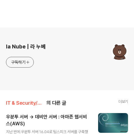
로그 정보
la Nube | 라 누베
구독하기
더보기
IT & Security/리눅스 :: 정보
의 다른 글
우분투 서버 → 데비안 서버 : 아마존 웹서비
스(AWS)
글 내용
지난 번에 우분투 서버 16.04로 팀스피크 서버를 구축했