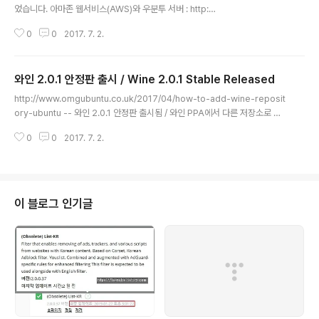
었습니다. 아마존 웹서비스(AWS)와 우분투 서버 : http://l
a-nube.tistory.com/11 및 http://cafe.naver.com/b
0
0
2017. 7. 2.
agjunggyu/153 -- 그런데, 커널 업데이트랑 패키지 업
데이트가 귀찮아서...ㅠㅠ (데스크탑은 괜찮은데, 서버는 정
말 귀찮네요.) 업데이트가 좀 더 보수적(?)인, 다르게 말하
와인 2.0.1 안정판 출시 / Wine 2.0.1 Stable Released
면 업데이트가 매우 느린(!) 데비안 서버로 이사를 왔습니
글 내용
다. 먼저, VirtualBox에서 잘 돌아가나 확인했습니다. 이
http://www.omgubuntu.co.uk/2017/04/how-to-add-wine-reposit
상 없이 잘 돌아가더군요. 테스트 후, 이제 아마존 웹서비스
ory-ubuntu -- 와인 2.0.1 안정판 출시됨 / 와인 PPA에서 다른 저장소로 이
(AWS)에서 제공하는 데비안 서버로 이사를 갑니다. 데비
사감(와인 PPA는 버려짐) ppa:ubuntu-wine/ppa → ppa:wine/wine-bui
안 8 제시를 사용하는 데비안 서버입니다. 커널 버전은 3.1
0
0
2017. 7. 2.
lds → https://dl.winehq.org/wine-builds/ubuntu/ -- 우분투와 리눅스
6.39-1+deb8..
민트에서는 다음과 같이 설치함 $ sudo apt update $ sudo apt install p
pa-purge $ sudo ppa-purge ppa:ubuntu-wine/ppa $ sudo ppa-
purge ppa:wine/wine-builds 64비트 운영체제: $ sudo dpkg --add-
archite..
이 블로그 인기글