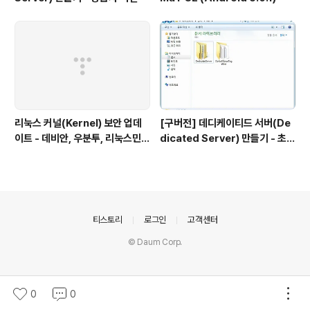
리눅스 커널(Kernel) 보안 업데
[구버전] 데디케이티드 서버(De
이트 - 데비안, 우분투, 리눅스민
dicated Server) 만들기 - 초급
트, 하모니카 등
자 버전
의안내
티스토리
로그인
고객센터
© Daum Corp.
0
0