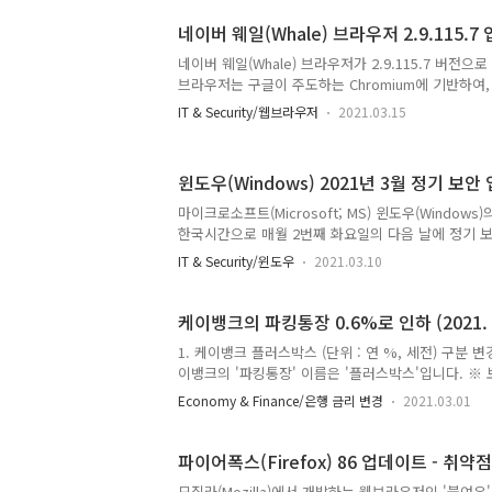
부를 그대로 가져왔습니다. 강력한 보안을 위해 V3 Li
네이버 웨일(Whale) 브라우저 2.9.115.7
정으로 올릴 것을 추천합니다. V3 Lite에서 권장한
보통 정도에 그칩니다. V3 Lite는 설정만 "높음"으로
네이버 웨일(Whale) 브라우저가 2.9.115.7 버전
브라우저는 구글이 주도하는 Chromium에 기반하여
저입니다. 이번에 업데이트된 버전은 Chromium 86 기반
IT & Security/웹브라우저
2021.03.15
(2021.03.05) 신규 - [웨일온] 리액션 기능 추가 -
트 분리 - [웨일온] 채널 호스트가 전체 마이크 컨트롤 
고정’ 기능 추가 개선 - [웨일온] 화면 공유 품질 개선 
윈도우(Windows) 2021년 3월 정기 보
- 사이드 패널이 열린 상태로 창 최소화 시 CPU 사용
중 Crash 발생 해결 - 캡처 이미지 편집 오류 해결 - 
마이크로소프트(Microsoft; MS) 윈도우(Window
[macOS]..
한국시간으로 매월 2번째 화요일의 다음 날에 정기 
2건의 제로데이(0-day) 취약점과 10건의 크리티컬(C
IT & Security/윈도우
2021.03.10
되어 그에 대한 보안 패치가 이루어졌습니다. 윈도우 
품질 업데이트 ≒ 누적 업데이트 ≒ 보안 업데이트 2
이트'라고 표시되며, 보안 업데이트가 포함되어 있습니다. * 
케이뱅크의 파킹통장 0.6%로 인하 (2021. 3. 
1. 케이뱅크 플러스박스 (단위 : 연 %, 세전) 구분 변경 
이뱅크의 '파킹통장' 이름은 '플러스박스'입니다. ※ 보관 
매월 지급 (지난 이자지급일로부터 다음 이자지급일 
Economy & Finance/은행 금리 변경
2021.03.01
이자는 '원래' 하루만 맡겨도 줍니다. '줍니다' = 이자
자세한 내용은 https://la-nube.tistory.com/
%, 세전) 시행일자 금리 2020년 상품 출시 당시 0.70 
파이어폭스(Firefox) 86 업데이트 - 취약점
모질라(Mozilla)에서 개발하는 웹브라우저인 '불여우' 