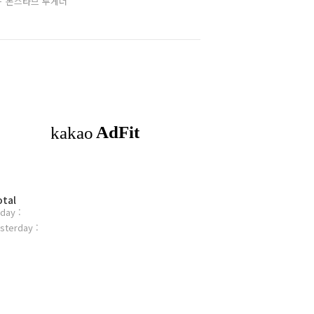
돈스타브 투게더
otal
day :
sterday :