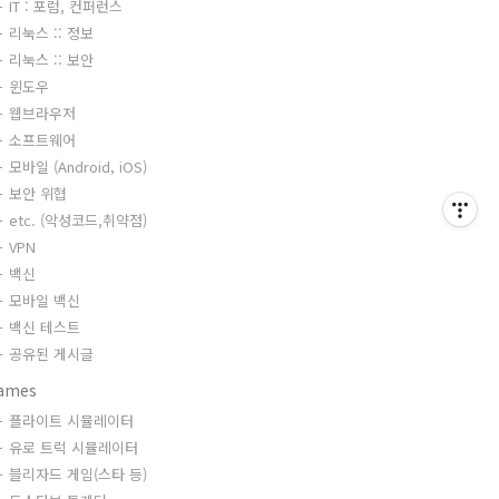
IT : 포럼, 컨퍼런스
리눅스 :: 정보
리눅스 :: 보안
윈도우
웹브라우저
소프트웨어
모바일 (Android, iOS)
보안 위협
etc. (악성코드,취약점)
VPN
백신
모바일 백신
백신 테스트
공유된 게시글
ames
플라이트 시뮬레이터
유로 트럭 시뮬레이터
블리자드 게임(스타 등)