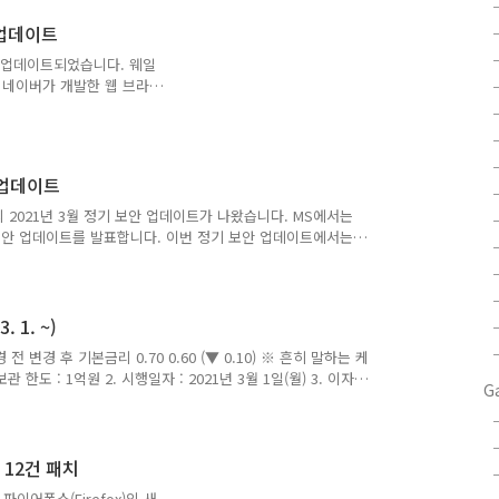
te 설정은 모두 "높음" 설
 업데이트
다는 설정을 보면 낮음이거나
 올려도 잘 잡는 좋은 백..
으로 업데이트되었습니다. 웨일
, 네이버가 개발한 웹 브라우
입니다. v2.9.115.7
 [웨일온] 채팅창과 참가자 리스
가능 - [웨일온] ‘항상 위에
- [웨일온] UI 디자인 개선
안 업데이트
량 개선 해결 - 웨일온 사용
캡처 오류 해결 -
s)의 2021년 3월 정기 보안 업데이트가 나왔습니다. MS에서는
보안 업데이트를 발표합니다. 이번 정기 보안 업데이트에서는
ritical) 취약점을 포함하여 모두 82건의 보안 취약점이 발견
10부터는 윈도우 업데이트가 크게 두 종류로 구분됩니다. 1)
) 기능 업데이트 이 중에서 품질 업데이트는 보통 '누적 업데
예를 들어, Windows 10 Version 20H2에 대한 누..
1. ~)
전 변경 후 기본금리 0.70 0.60 (▼ 0.10) ※ 흔히 말하는 케
한도 : 1억원 2. 시행일자 : 2021년 3월 1일(월) 3. 이자는
G
전일까지 이자를 계산하여 매월 네 번째 토요일에 지급) ※
의 발생 (O), 이자의 지급 (X) 4. 케이뱅크 플러스박스에 대한
879 을 참고하세요. 5. 케이뱅크 플러스박스 금리 변화 (단위 : 연
(▲ 0..
 12건 패치
파이어폭스(Firefox)의 새