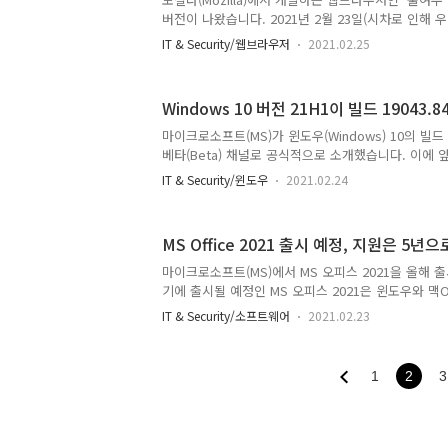
버전이 나왔습니다. 2021년 2월 23일(시차로 인해 
된 새 버전은 86.0 입니다. 한편, 파이어폭스 ESR (Ext
IT & Security/웹브라우저
2021.02.25
Release)도 78.8.0 버전이 공개되었습니다. 파이
ESR 78.8.0은 새로운 기능 추가 없이 보안 패치만 
은 데비안(Debian) 리눅스에서 기본 브라우저로 제공
Windows 10 버전 21H1이 빌드 19043.
나, '천둥새' 썬더버드(Thunderbird) 이메일 클
합니다. Total Cookie Protection 파이어폭스 
마이크로소프트(MS)가 윈도우(Windows) 10의 빌드 1
엄격..
베타(Beta) 채널로 공식적으로 소개했습니다. 이에 앞
전 2004와 버전 20H2의 마이너 업데이트임을 공식
IT & Security/윈도우
2021.02.24
능적으로 크게 달라지는 것이 없다는 말이죠. 버전 190
2004를 버전 20H2로 업데이트할 때와 마찬가지로
고 큰 변화가 없는 버전이라는 것입니다. 기능적인 변
MS Office 2021 출시 예정, 지원은 5년
이트인만큼, 기능 업데이트라기 보다는, 그냥 품질 
에 가까우며, 기술적으로는 윈도우 업데이트를 버전 20
마이크로소프트(MS)에서 MS 오피스 2021을 올해 
할 정도로 유사합니다. 따라서 이전 버전에서 버전 2.
기에 출시될 예정인 MS 오피스 2021은 윈도우와 맥
피스 2016, MS 오피스 2019에 이어 나오는 후속 
IT & Security/소프트웨어
2021.02.23
점이 있다면 바로 지원 기간의 축소입니다. 지원 기간 5년
시된 MS 오피스 제품 중에 가장 짧습니다. 마이크로
계속해서 축소하고 있습니다. MS 오피스 2000, XP, 2003,
1
2
3
2016까지는 약 10년 간 지원이었고, MS 오피스 20
원 기간이 줄었습니다. 그리고 MS 오피스 2021부터
네요. MS 오피스 20..