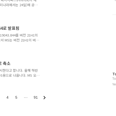
우리나라에서는 24일)에 공개
ended Support
어폭스 86.0과 달리 파이어폭스
제공됩니다. 파이어폭스 ESR
되며, 토르(Tor) 브라우저
844로 발표됨
라이언트로 변형되어 개발되기도
86은 향상된 추적 방지 기능의
9043.844를 버전 21H1의
서 MS는 버전 21H1이 버
적으로 확인했습니다. 즉, 기
3을 버전 1909로, 버전
 일종의 서비스팩 개념에 그치
화가 크지 않는 빌드 업데
으로 축소
업데이트 내지 누적 업데이트
04와 버전 20H1과 공유
출시한다고 합니다. 올해 하반
방
T
.
OS용으로 나옵니다. MS 오
To
문
제품이 이전 제품과 크게 다른
자
Ye
...! 2000년 이후에 출
수
소프트는 현재 지원 기간을
 2007, 2010, 2013,
4
5
···
91
19부터 10년에서 7년으로 지
 다시 7년에서 5년으로 축소