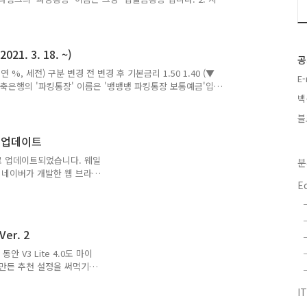
 (매월 1일부터 말일까지 이자 계산 후 다음 달 1일 지급) ※ 이자
생 (O), 이자의 지급 (X) 4. SBI저축은행 사이다뱅크 입출금
년 상품 출시 당시 2.00 (▲ 0.00) 2020년 6월 1일 1.70 (▼
. 3. 18. ~)
공
%, 세전) 구분 변경 전 변경 후 기본금리 1.50 1.40 (▼
E
저축은행의 '파킹통장' 이름은 '뱅뱅뱅 파킹통장 보통예금'입니
백
는 매월 지급 (매월 세 번째 일요일에 원천징수 후 원금에 가산) ※
의 발생 (O), 이자의 지급 (X) 4. 상상인저축은행 뱅뱅뱅 파킹
블
e.tistory.com/887 을 참고하세요. 5. 상상인저축은행 뱅뱅
시행일자 금리 2020년..
6 업데이트
전으로 업데이트되었습니다. 웨일
분
, 네이버가 개발한 웹 브라우
E
입니다. v2.9.115.16
일온] 대기실 지원 - [웨일온]
 - [웨일온] 화면 공유 품
] 사용성 개선 - 다른 앱 열
Ver. 2
 발생 해결 - 계산기 작동 오
Windows에서 네이버 웨
안 V3 Lite 4.0도 마이
 만든 추천 설정을 써먹기엔
ite 4.0 새 버전'에서의 추
IT
m/565 그래서 2021년 3월 21일
존 게시물에 있던 내용 중 일