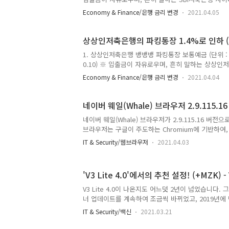
행일자 : 2021년 4월 8일(목) 3. 이자는 매월 지급
Economy & Finance/은행 금리 변경
2021.04.05
는 '원래' 하루만 맡겨도 줍니다. '줍니다' = 이자의 발
통장 금리 변화 (단위 : 연 %, 세전) 시행일자 금리 2019
0.30) 2020년 7월 10일 1.50 (▼ 0.20) ..
상상인저축은행의 파킹통장 1.4%로 인하 (2021
1. 상상인저축은행 뱅뱅뱅 파킹통장 보통예금 (단위 : 연 
0.10) ※ 입출금이 자유로우며, 흔히 말하는 상상인
다. 2. 시행일자 : 2021년 3월 18일(목) 3. 이자
Economy & Finance/은행 금리 변경
2021.04.04
이자는 '원래' 하루만 맡겨도 줍니다. '줍니다' = 이자
통장 보통예금에 대한 자세한 내용은 https://la-nub
뱅 파킹통장 보통예금 금리 변화 (단위 : 연 %, 세전) 
네이버 웨일(Whale) 브라우저 2.9.115.1
네이버 웨일(Whale) 브라우저가 2.9.115.16 버
브라우저는 구글이 주도하는 Chromium에 기반하여
저입니다. 이번에 업데이트된 버전은 Chromium 86 기반
IT & Security/웹브라우저
2021.04.03
(2021.03.18) 신규 - [웨일온] 가상 배경 지원 - [웨
한 화면에서 최대 49명까지 표시 - 보안 패치 적용 개선
질 개선 - [웨일온] 에러 메시지 내용 세분화 - [웨일온
'V3 Lite 4.0'에서의 추천 설정! (+MZK) - 
때 다시 묻지 않고 허용하기 옵션 지원 해결 - Crash
류 해결 - 포토 에디터 오류 해결 업데이트 하는 방법 
V3 Lite 4.0이 나온지도 어느덧 2년이 넘었습니다. 그 동
일 ..
너 업데이트를 계속하여 조금씩 바뀌었고, 2019년에
너무 오랜 시간이 지났다고 생각이 되었습니다. * 'V3 L
IT & Security/백신
2021.03.21
천 설정! (+MZK) : https://la-nube.tistory.co
새벽에 급히 다시 만들게 되었습니다. --- 아래는 기