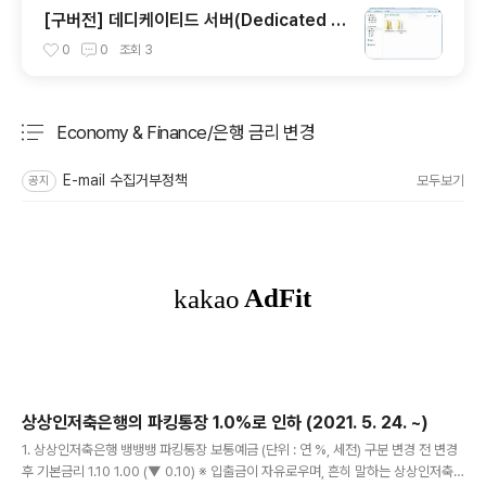
[구버전] 데디케이티드 서버(Dedicated S
erver) 만들기 - 초급자 버전
0
0
조회
3
Economy & Finance/은행 금리 변경
분류 전체보기
주요 글 목록
E-mail 수집거부정책
모두보기
공지
상상인저축은행의 파킹통장 1.0%로 인하 (2021. 5. 24. ~)
글 내용
1. 상상인저축은행 뱅뱅뱅 파킹통장 보통예금 (단위 : 연 %, 세전) 구분 변경 전 변경
후 기본금리 1.10 1.00 (▼ 0.10) ※ 입출금이 자유로우며, 흔히 말하는 상상인저축