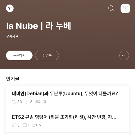
검색하기
티스토리
la Nube | 라 누베
구독자
4
구독하기
방명록
신고하기 레이어
열기
인기글
데비안(Debian)과 우분투(Ubuntu), 무엇이 다를까요?
33
6
조회
13
ETS2 콘솔 명령어 (화물 초기화(리셋), 시간 변경, 자유
시점, 도시이동, 텔레포트, 자유시점 이동 속도)
3
1
조회
9