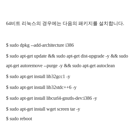
64비트 리눅스의 경우에는 다음의 패키지를 설치합니다.
$
sudo dpkg --add-architecture i386
$ sudo apt-get update && sudo apt-get dist-upgrade -y && sudo
apt-get autoremove --purge -y && sudo apt-get autoclean
$
sudo apt-get
install lib32gcc1
-y
$
sudo apt-get
install lib32stdc++6
-y
$
sudo apt-get
install libcurl4-gnutls-dev:i386
-y
$
sudo apt-get
install wget screen tar
-y
$ sudo reboot