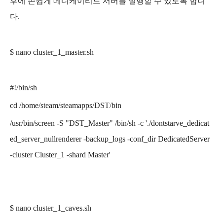
후에 손쉽게 데디케이티드 서버를 실행할 수 있도록 합니
다.
$ nano cluster_1_master.sh
#!/bin/sh
cd
/home/steam
/steamapps/DST/bin
/usr/bin/screen -S "DST_Master" /bin/sh -c './dontstarve_dedicat
ed_server_nullrenderer -backup_logs -conf_dir DedicatedServer
-cluster Cluster_1 -shard Master'
$ nano
cluster_1_
caves.sh