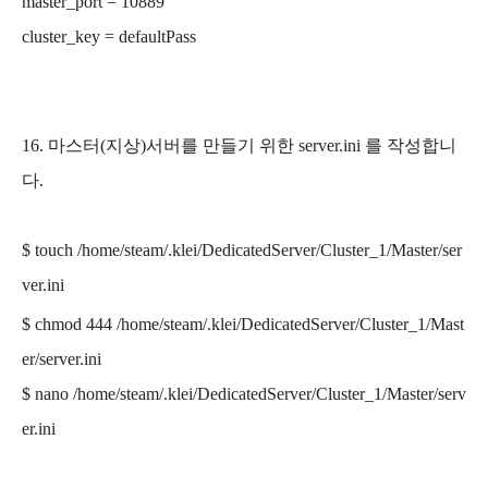
master_port = 10889
cluster_key = defaultPass
16. 마스터(지상)서버를 만들기 위한 server.ini 를 작성합니
다.
$ touch
/home/steam
/.klei/
DedicatedServer/
Cluster_1
/
Master
/
ser
ver.ini
$ chmod 444
/home/steam
/.klei/
DedicatedServer/
Cluster_1
/
Mast
er
/
server.ini
$ nano
/home/steam
/.klei/
DedicatedServer/
Cluster_1
/
Master
/
serv
er.ini