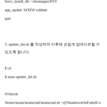
force_install_dir ~/steamapps/DST
app_update 343050 validate
quit
5. update_dst.sh 를 작성하여 이후에 손쉽게 업데이트할 수
있도록 합니다.
$ cd
$ nano update_dst.sh
#!/bin/sh
/home/steam/steamcmd/steamcmd.sh +@ShutdownOnFailedCo