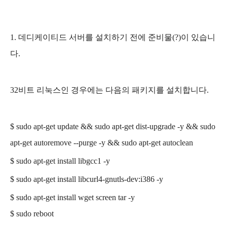
1. 데디케이티드 서버를 설치하기 전에 준비물(?)이 있습니
다.
32비트 리눅스인 경우에는 다음의 패키지를 설치합니다.
$ sudo apt-get update && sudo apt-get dist-upgrade -y && sudo
apt-get autoremove --purge -y && sudo apt-get autoclean
$
sudo apt-get
install libgcc1 -y
$
sudo apt-get install libcurl4-gnutls-dev:i386
-y
$
sudo apt-get install wget screen tar
-y
$ sudo reboot