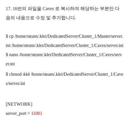
17. 16번의 파일을 Caves 로 복사하여 해당하는 부분만 다
음의 내용으로 수정 및 추가합니다.
$ cp
/home/steam
/.klei/
DedicatedServer/
Cluster_1
/
Master
/
server.
ini
/home/steam
/.klei/
DedicatedServer/
Cluster_1
/
Caves
/
server.ini
$ nano
/home/steam
/.klei/
DedicatedServer/
Cluster_1
/
Caves
/
serv
er.ini
$ chmod 444
/home/steam
/.klei/
DedicatedServer/
Cluster_1
/
Cave
s
/
server.ini
[NETWORK]
server_port =
11001