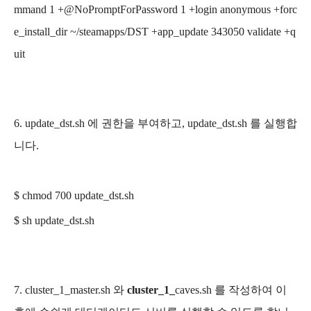
mmand 1 +@NoPromptForPassword 1 +login anonymous +forc
e_install_dir ~/steamapps/DST +app_update 343050 validate +q
uit
6. update_dst.sh 에 권한을 부여하고, update_dst.sh 를 실행합
니다.
$ chmod 700 update_dst.sh
$ sh update_dst.sh
7. cluster_1_master.sh 와
cluster_1_
caves.sh 를 작성하여 이