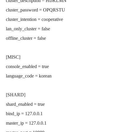
cluster_description = HIJKLMN
cluster_password = OPQRSTU
cluster_intention = cooperative
lan_only_cluster = false
offline_cluster = false
[MISC]
console_enabled = true
language_code = korean
[SHARD]
shard_enabled = true
bind_ip = 127.0.0.1
master_ip = 127.0.0.1