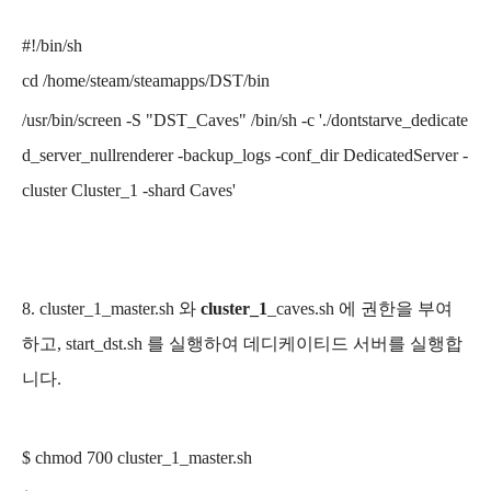
#!/bin/sh
cd
/home/steam
/steamapps/DST/bin
/usr/bin/screen -S "DST_Caves" /bin/sh -c './dontstarve_dedicate
d_server_nullrenderer -backup_logs -conf_dir DedicatedServer -
cluster Cluster_1 -shard Caves'
8. cluster_1_master.sh 와
cluster_1
_caves.sh
에 권한을 부여
하고,
start_dst.sh
를 실행하여 데디케이티드 서버를 실행합
니다.
$ chmod 700
cluster_1_
master.sh