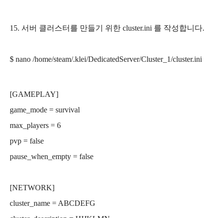
15. 서버 클러스터를 만들기 위한 cluster.ini 를 작성합니다.
$ nano
/home/steam
/.klei/
DedicatedServer/
Cluster_1
/cluster
.ini
[GAMEPLAY]
game_mode = survival
max_players = 6
pvp = false
pause_when_empty = false
[NETWORK]
cluster_name = ABCDEFG