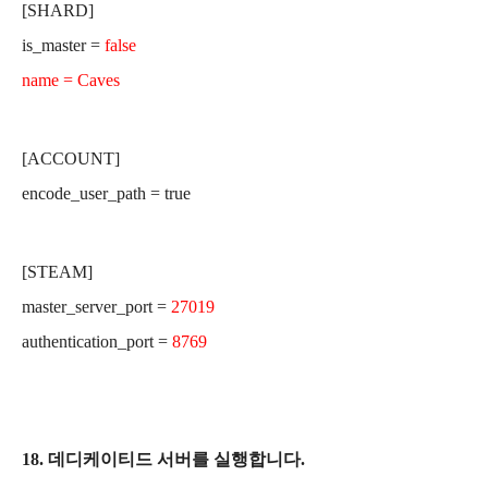
[SHARD]
is_master =
false
name = Caves
[ACCOUNT]
encode_user_path = true
[STEAM]
master_server_port =
27019
authentication_port =
8769
18. 데디케이티드 서버를 실행합니다.