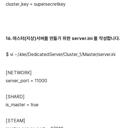
cluster_key = supersecretkey
16. 마스터(지상)서버를 만들기 위한 server.ini 를 작성합니다.
$ vi
~
/.klei/
DedicatedServer/
Cluster_1
/
Master
/
server.ini
[NETWORK]
server_port = 11000
[SHARD]
is_master = true
[STEAM]