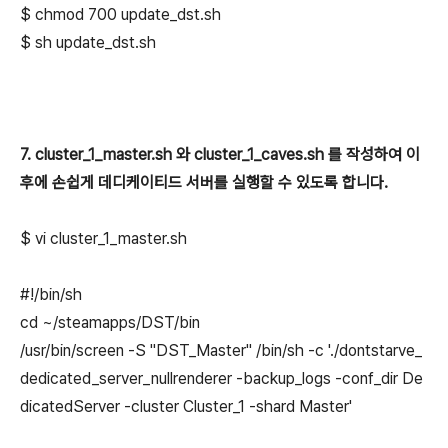
$ chmod 700 update_dst.sh
$ sh update_dst.sh
7. cluster_1_master.sh 와
cluster_1_
caves.sh 를 작성하여 이
후에 손쉽게 데디케이티드 서버를 실행할 수 있도록 합니다.
$ vi cluster_1_master.sh
#!/bin/sh
cd ~/steamapps/DST/bin
/usr/bin/screen -S "DST_Master" /bin/sh -c './dontstarve_
dedicated_server_nullrenderer -backup_logs -conf_dir De
dicatedServer -cluster Cluster_1 -shard Master'