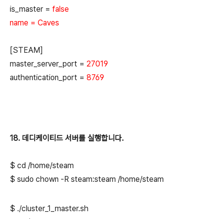
is_master =
false
name = Caves
[STEAM]
master_server_port =
27019
authentication_port =
8769
18. 데디케이티드 서버를 실행합니다.
$ cd /home/steam
$ sudo chown -R steam:steam /home/steam
$ ./cluster_1_master.sh