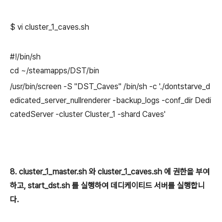
$ vi
cluster_1_
caves.sh
#!/bin/sh
cd ~/steamapps/DST/bin
/usr/bin/screen -S "DST_Caves" /bin/sh -c './dontstarve_d
edicated_server_nullrenderer -backup_logs -conf_dir Dedi
catedServer -cluster Cluster_1 -shard Caves'
8. cluster_1_master.sh 와
cluster_1
_caves.sh
에 권한을 부여
하고,
start_dst.sh
를 실행하여 데디케이티드 서버를 실행합니
다.