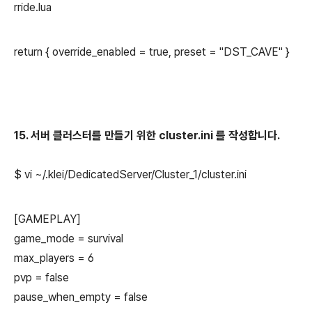
rride.lua
return { override_enabled = true, preset = "DST_CAVE" }
15. 서버 클러스터를 만들기 위한 cluster.ini 를 작성합니다.
$ vi
~
/.klei/
DedicatedServer/
Cluster_1
/cluster
.ini
[GAMEPLAY]
game_mode = survival
max_players = 6
pvp = false
pause_when_empty = false