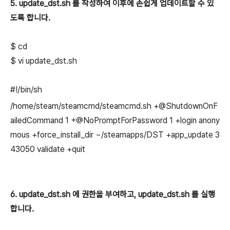
5. update_dst.sh 를 작성하여 이후에 손쉽게 업데이트할 수 있
도록 합니다.
$ cd
$ vi update_dst.sh
#!/bin/sh
/home/steam/steamcmd/steamcmd.sh +@ShutdownOnF
ailedCommand 1 +@NoPromptForPassword 1 +login anony
mous +force_install_dir ~/steamapps/DST +app_update 3
43050 validate +quit
6. update_dst.sh 에 권한을 부여하고, update_dst.sh 를 실행
합니다.