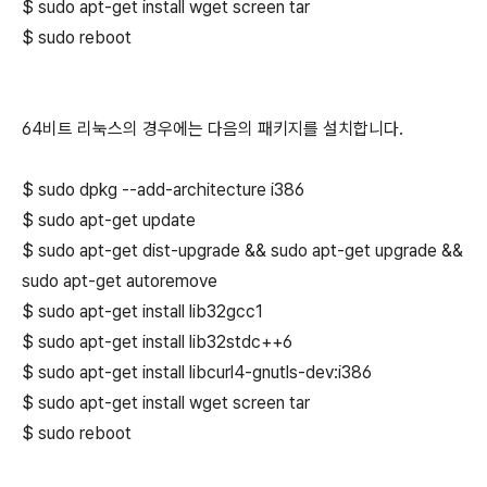
$
sudo apt-get install wget screen tar
$ sudo reboot
64비트 리눅스의 경우에는 다음의 패키지를 설치합니다.
$
sudo dpkg --add-architecture i386
$
sudo apt-get update
$
sudo apt-get dist-upgrade
&&
sudo apt-get upgrade &&
sudo apt-get autoremove
$
sudo apt-get install lib32gcc1
$
sudo apt-get install lib32stdc++6
$
sudo apt-get install libcurl4-gnutls-dev:i386
$
sudo apt-get install wget screen tar
$ sudo reboot