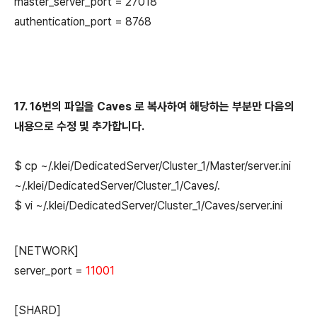
master_server_port = 27018
authentication_port = 8768
17. 16번의 파일을 Caves 로 복사하여 해당하는 부분만 다음의
내용으로 수정 및 추가합니다.
$ cp
~
/.klei/
DedicatedServer/
Cluster_1
/
Master
/
server.ini
~
/.klei/
DedicatedServer/
Cluster_1
/
Caves
/.
$ vi
~
/.klei/
DedicatedServer/
Cluster_1
/
Caves
/
server.ini
[NETWORK]
server_port =
11001
[SHARD]