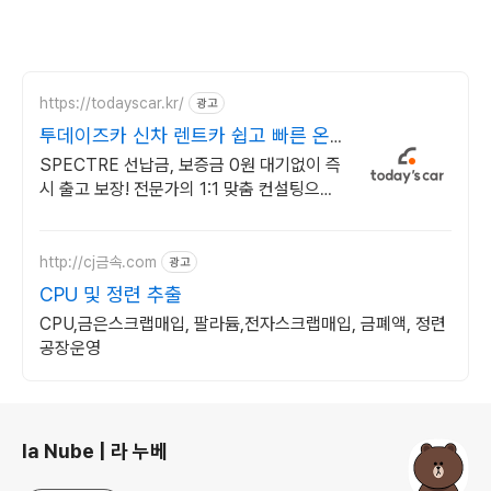
https://todayscar.kr/
광고
투데이즈카 신차 렌트카 쉽고 빠른 온
라인 견적
SPECTRE 선납금, 보증금 0원 대기없이 즉
시 출고 보장! 전문가의 1:1 맞춤 컨설팅으로
합리적으로 장기렌트/리스를 이용해 보세요!
http://cj금속.com
광고
CPU 및 정련 추출
CPU,금은스크랩매입, 팔라듐,전자스크랩매입, 금폐액, 정련
공장운영
로그 정보
la Nube | 라 누베