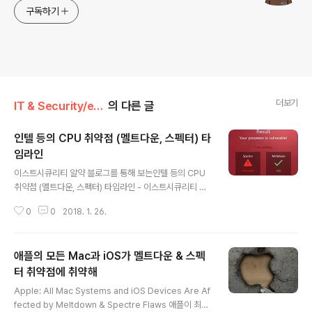
구독하기
더보기
IT & Security/etc. (악성코드,취약점)
의 다른 글
인텔 등의 CPU 취약점 (멜트다운, 스펙터) 타
임라인
글 내용
이스트시큐리티 알약 블로그를 통해 보는인텔 등의 CPU
취약점 (멜트다운, 스펙터) 타임라인 - 이스트시큐리티 알
약 블로그 제공http://blog.alyac.co.kr (2018년 1월 2
0
0
2018. 1. 26.
6일 기준) - 인텔 CPU 취약점(Meltdown&Spectre)
분석 및 이스트시큐리티 대응상황(2018.01.05 19:20)ht
tp://blog.alyac.co.kr/1472 ↓ 마이크로소프트 Spect
애플의 모든 Mac과 iOS가 멜트다운 & 스펙
re 취약점 패치, 일부 AMD 탑재 PC 손상 가능성(2018.
01.09 17:32)http://blog.alyac.co.kr/1478 ↓ Goo
터 취약점에 취약해
글 내용
gle, 성능저하 없이 Spectre 취약점을 패치할 수 있는 R
Apple: All Mac Systems and iOS Devices Are Af
etpoline 공개(2018.01.10 10:55)http://blog.alyac.
fected by Meltdown & Spectre Flaws 애플이 최근