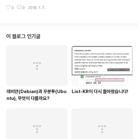
co.kr/1479..
밝혀진 멜트다운 & 스펙터 취약점에 대하여 공식적인 입장
0
0
2018. 1. 7.
을 발표하였습니다.'애플의 모든 Mac 시스템과 iOS 디바
이스가 취약하다'는 결론을 내놓았습니다. 멜트다운(Melt
down) 멜트다운은 '1. 붕괴, 2. 원자로 노심의 용융(유독
방사능 유출로 이어지는 심각한 사고)' 이라는 뜻을 가지고
있습니다. 애플은 현재 인텔 CPU만 영향을 받는다고 알려
이 블로그 인기글
졌던 멜트다운 취약점을 '완화(경감)'하기 위하여iOS 11.2,
macOS 10.13.2, tvOS 11.2 버전의 보안 패치를 발표하
였습니다.(현재 iOS의 최신버전은 11.2.1 입니다.) 즉, 맥..
데비안(Debian)과 우분투(Ubu
List-KR이 다시 돌아왔습니다!
ntu), 무엇이 다를까요?