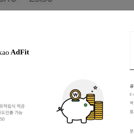
공
E
백
블
분