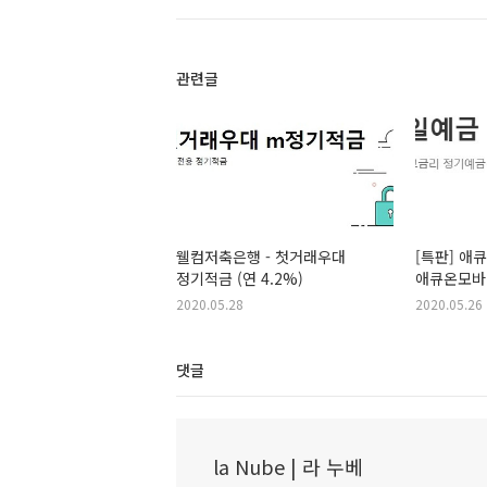
관련글
웰컴저축은행 - 첫거래우대
[특판] 애
정기적금 (연 4.2%)
애큐온모바일
2020.05.28
2020.05.26
댓글
la Nube | 라 누베