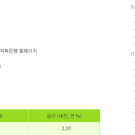
E
큐온저축은행 홈페이지
IT
하
용
금리 (세전, 연 %)
2.30