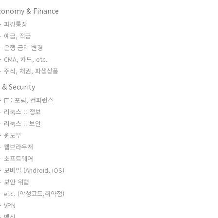
conomy & Finance
파킹통장
예금, 적금
은행 금리 변경
CMA, 카드, etc.
주식, 채권, 파생상품
 & Security
IT : 포럼, 컨퍼런스
리눅스 :: 정보
리눅스 :: 보안
윈도우
웹브라우저
소프트웨어
모바일 (Android, iOS)
보안 위협
etc. (악성코드,취약점)
VPN
백신