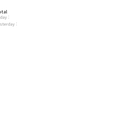
otal
day :
sterday :