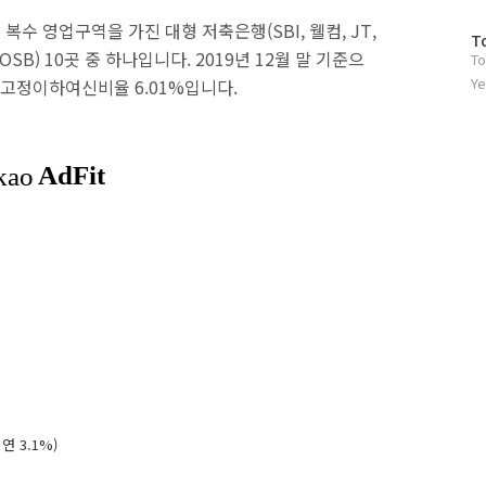
복수 영업구역을 가진 대형 저축은행(SBI, 웰컴, JT,
방
T
 OSB) 10곳 중 하나입니다. 2019년 12월 말 기준으
To
문
자
Ye
4%, 고정이하여신비율 6.01%입니다.
수
 3.1%)