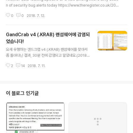
n of security bug alerts today https://www.theregister.co.uk/201
8/07/10/intel_security_spectre_advisories/(입력 : 10 Jul 2018 at 1
0
0
2018. 7. 12.
7:00) -- Another data-leaking Spectre CPU flaw among Intel's dir
ty dozen of security bug alerts today 인텔 CPU에 영향을 미치는 새로
운 스펙터 취약점의 변종으로, CVE-2018-3693으로 명명되었습니다.아울러
GandCrab v4 (.KRAB) 랜섬웨어에 감염되
스펙터 변종 1.1이라는 이름이 붙여졌습니다. 한가지 다행스러운 점은 스펙터 ..
었습니다!
글 내용
요새 유행하는 갠드크랩 v4 (.KRAB) 랜섬웨어를 찾아서
좀 돌아다닌 결과, 30분 전에 감염되고 말았네요.(2018년
7월 10일 00시 47분) test 라는 이름을 가진 파일들이 살
2
14
2018. 7. 11.
아남지 못했네요. 테스트 환경은 윈도 업데이트를 제대로
하지 않은 윈도8.1 + 인터넷 익스플로러입니다. 어디에서
걸렸는지는 비밀입니다만... 드라마도 다시 보고 영화도 다
시 보고 하는 뭐 그런 곳이에요. 테스트 환경은 실제가 아닌
가상이니 걱정하지 않으셔도 되요^^ https://cafe.naver.
이 블로그 인기글
com/malzero/153233(최초 작성 일시 : 2018.07.10.
01:15)