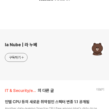
로그 정보
la Nube | 라 누베
구독하기
더보기
IT & Security/etc. (악성코드,취약점)
의 다른 글
인텔 CPU 등의 새로운 취약점인 스펙터 변종 1.1 공개됨
글 내용
Another data-leaking Spectre CPU flaw among Intel's dirty doze